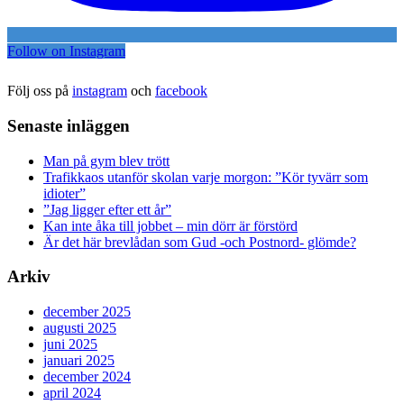
Follow on Instagram
Följ oss på
instagram
och
facebook
Senaste inläggen
Man på gym blev trött
Trafikkaos utanför skolan varje morgon: ”Kör tyvärr som
idioter”
”Jag ligger efter ett år”
Kan inte åka till jobbet – min dörr är förstörd
Är det här brevlådan som Gud -och Postnord- glömde?
Arkiv
december 2025
augusti 2025
juni 2025
januari 2025
december 2024
april 2024