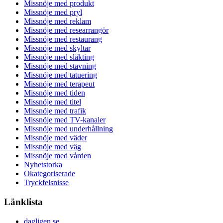
Missnöje med produkt
Missnöje med pryl
Missnöje med reklam
Missnöje med researrangör
Missnöje med restaurang
Missnöje med skyltar
Missnöje med släkting
Missnöje med stavning
Missnöje med tatuering
Missnöje med terapeut
Missnöje med tiden
Missnöje med titel
Missnöje med trafik
Missnöje med TV-kanaler
Missnöje med underhållning
Missnöje med väder
Missnöje med väg
Missnöje med vården
Nyhetstorka
Okategoriserade
Tryckfelsnisse
Länklista
dagligen.se