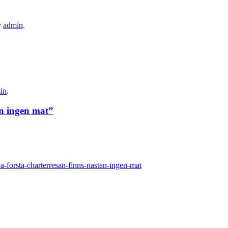
v
admin
.
in
.
an ingen mat”
-forsta-charterresan-finns-nastan-ingen-mat