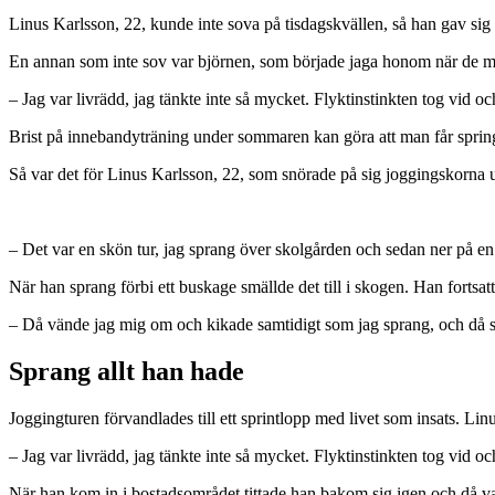
Linus Karlsson, 22, kunde inte sova på tisdagskvällen, så han gav sig
En annan som inte sov var björnen, som började jaga honom när de m
– Jag var livrädd, jag tänkte inte så mycket. Flyktinstinkten tog vid 
Brist på innebandyträning under sommaren kan göra att man får sprin
Så var det för Linus Karlsson, 22, som snörade på sig joggingskorna u
– Det var en skön tur, jag sprang över skolgården och sedan ner på en
När han sprang förbi ett buskage smällde det till i skogen. Han fortsat
– Då vände jag mig om och kikade samtidigt som jag sprang, och då ser
Sprang allt han hade
Joggingturen förvandlades till ett sprintlopp med livet som insats. 
– Jag var livrädd, jag tänkte inte så mycket. Flyktinstinkten tog vid o
När han kom in i bostadsområdet tittade han bakom sig igen och då var