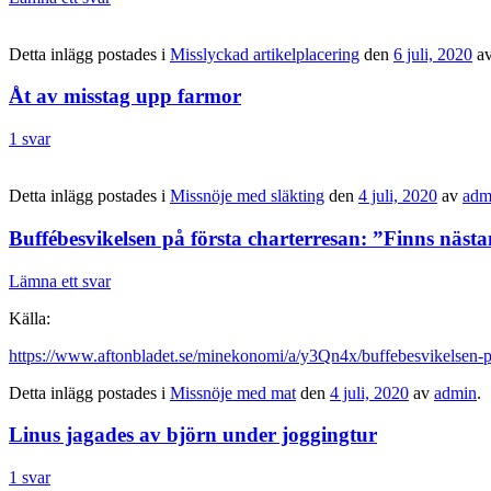
Detta inlägg postades i
Misslyckad artikelplacering
den
6 juli, 2020
a
Åt av misstag upp farmor
1 svar
Detta inlägg postades i
Missnöje med släkting
den
4 juli, 2020
av
adm
Buffébesvikelsen på första charterresan: ”Finns näst
Lämna ett svar
Källa:
https://www.aftonbladet.se/minekonomi/a/y3Qn4x/buffebesvikelsen-pa
Detta inlägg postades i
Missnöje med mat
den
4 juli, 2020
av
admin
.
Linus jagades av björn under joggingtur
1 svar