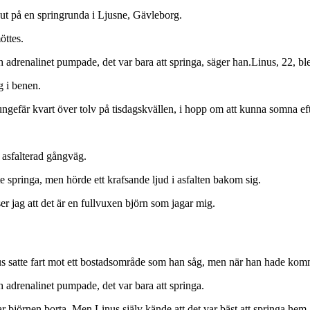
 ut på en springrunda i Ljusne, Gävleborg.
öttes.
och adrenalinet pumpade, det var bara att springa, säger han.Linus, 22, b
g i benen.
ngefär kvart över tolv på tisdagskvällen, i hopp om att kunna somna eft
 asfalterad gångväg.
te springa, men hörde ett krafsande ljud i asfalten bakom sig.
 jag att det är en fullvuxen björn som jagar mig.
Linus satte fart mot ett bostadsområde som han såg, men när han hade 
ch adrenalinet pumpade, det var bara att springa.
 björnen borta. Men Linus själv kände att det var bäst att springa hem.