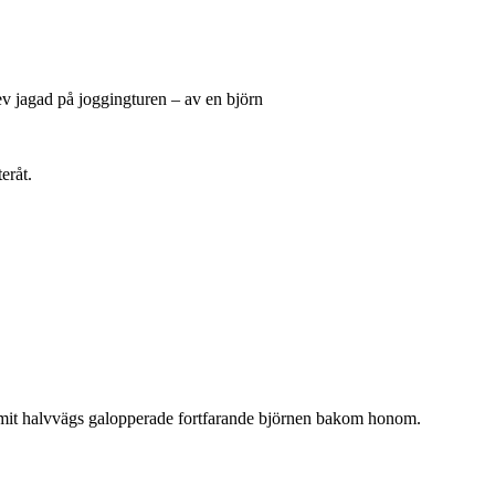
lev jagad på joggingturen – av en björn
eråt.
kommit halvvägs galopperade fortfarande björnen bakom honom.