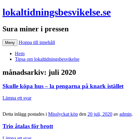
lokaltidningsbesvikelse.se
Sura miner i pressen
Hoppa till innehåll
Meny
Hem
Tipsa om lokaltidningsbesvikelse
månadsarkiv:
juli 2020
Skulle köpa hus – la pengarna på knark istället
Lämna ett svar
Detta inlägg postades i
Misslyckat köp
den
20 juli, 2020
av
admin
.
Trio åtalas för brott
Lämna ett svar