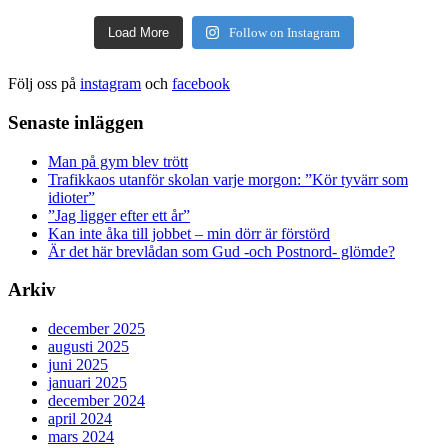
Load More
Follow on Instagram
Följ oss på
instagram
och
facebook
Senaste inläggen
Man på gym blev trött
Trafikkaos utanför skolan varje morgon: ”Kör tyvärr som
idioter”
”Jag ligger efter ett år”
Kan inte åka till jobbet – min dörr är förstörd
Är det här brevlådan som Gud -och Postnord- glömde?
Arkiv
december 2025
augusti 2025
juni 2025
januari 2025
december 2024
april 2024
mars 2024