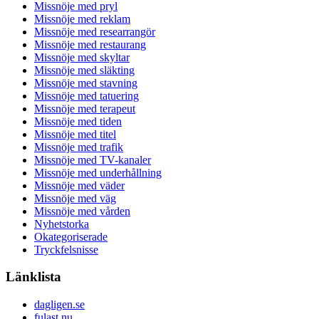
Missnöje med pryl
Missnöje med reklam
Missnöje med researrangör
Missnöje med restaurang
Missnöje med skyltar
Missnöje med släkting
Missnöje med stavning
Missnöje med tatuering
Missnöje med terapeut
Missnöje med tiden
Missnöje med titel
Missnöje med trafik
Missnöje med TV-kanaler
Missnöje med underhållning
Missnöje med väder
Missnöje med väg
Missnöje med vården
Nyhetstorka
Okategoriserade
Tryckfelsnisse
Länklista
dagligen.se
fulast.nu