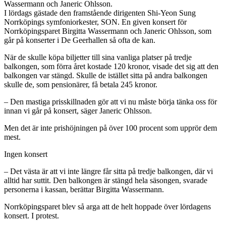
Wassermann och Janeric Ohlsson.
I lördags gästade den framstående dirigenten Shi-Yeon Sung
Norrköpings symfoniorkester, SON. En given konsert för
Norrköpingsparet Birgitta Wassermann och Janeric Ohlsson, som
går på konserter i De Geerhallen så ofta de kan.
När de skulle köpa biljetter till sina vanliga platser på tredje
balkongen, som förra året kostade 120 kronor, visade det sig att den
balkongen var stängd. Skulle de istället sitta på andra balkongen
skulle de, som pensionärer, få betala 245 kronor.
– Den mastiga prisskillnaden gör att vi nu måste börja tänka oss för
innan vi går på konsert, säger Janeric Ohlsson.
Men det är inte prishöjningen på över 100 procent som upprör dem
mest.
Ingen konsert
– Det västa är att vi inte längre får sitta på tredje balkongen, där vi
alltid har suttit. Den balkongen är stängd hela säsongen, svarade
personerna i kassan, berättar Birgitta Wassermann.
Norrköpingsparet blev så arga att de helt hoppade över lördagens
konsert. I protest.