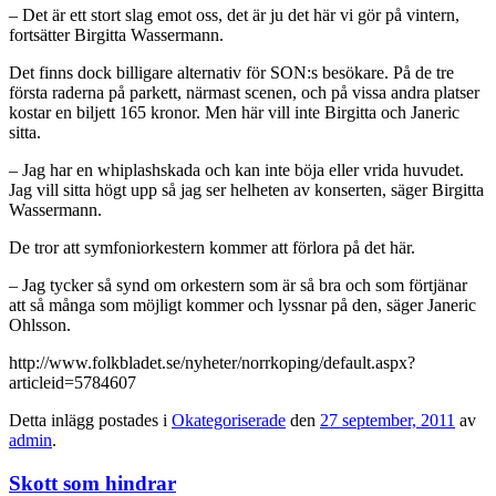
– Det är ett stort slag emot oss, det är ju det här vi gör på vintern,
fortsätter Birgitta Wassermann.
Det finns dock billigare alternativ för SON:s besökare. På de tre
första raderna på parkett, närmast scenen, och på vissa andra platser
kostar en biljett 165 kronor. Men här vill inte Birgitta och Janeric
sitta.
– Jag har en whiplashskada och kan inte böja eller vrida huvudet.
Jag vill sitta högt upp så jag ser helheten av konserten, säger Birgitta
Wassermann.
De tror att symfoniorkestern kommer att förlora på det här.
– Jag tycker så synd om orkestern som är så bra och som förtjänar
att så många som möjligt kommer och lyssnar på den, säger Janeric
Ohlsson.
http://www.folkbladet.se/nyheter/norrkoping/default.aspx?
articleid=5784607
Detta inlägg postades i
Okategoriserade
den
27 september, 2011
av
admin
.
Skott som hindrar