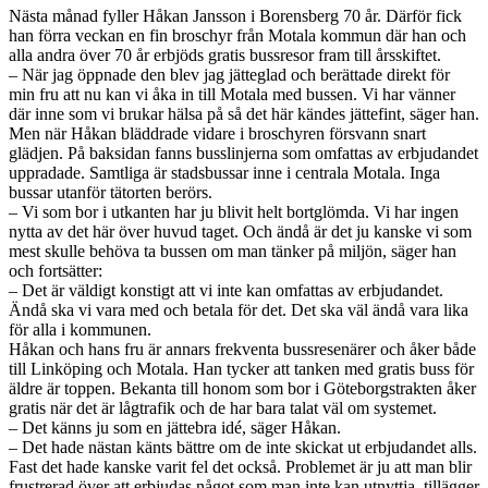
Nästa månad fyller Håkan Jansson i Borensberg 70 år. Därför fick
han förra veckan en fin broschyr från Motala kommun där han och
alla andra över 70 år erbjöds gratis bussresor fram till årsskiftet.
– När jag öppnade den blev jag jätteglad och berättade direkt för
min fru att nu kan vi åka in till Motala med bussen. Vi har vänner
där inne som vi brukar hälsa på så det här kändes jättefint, säger han.
Men när Håkan bläddrade vidare i broschyren försvann snart
glädjen. På baksidan fanns busslinjerna som omfattas av erbjudandet
uppradade. Samtliga är stadsbussar inne i centrala Motala. Inga
bussar utanför tätorten berörs.
– Vi som bor i utkanten har ju blivit helt bortglömda. Vi har ingen
nytta av det här över huvud taget. Och ändå är det ju kanske vi som
mest skulle behöva ta bussen om man tänker på miljön, säger han
och fortsätter:
– Det är väldigt konstigt att vi inte kan omfattas av erbjudandet.
Ändå ska vi vara med och betala för det. Det ska väl ändå vara lika
för alla i kommunen.
Håkan och hans fru är annars frekventa bussresenärer och åker både
till Linköping och Motala. Han tycker att tanken med gratis buss för
äldre är toppen. Bekanta till honom som bor i Göteborgstrakten åker
gratis när det är lågtrafik och de har bara talat väl om systemet.
– Det känns ju som en jättebra idé, säger Håkan.
– Det hade nästan känts bättre om de inte skickat ut erbjudandet alls.
Fast det hade kanske varit fel det också. Problemet är ju att man blir
frustrerad över att erbjudas något som man inte kan utnyttja, tillägger