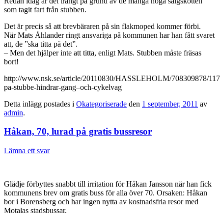
Redan idag är det trångt på grund av de många höga sälgskotten
som tagit fart från stubben.
Det är precis så att brevbäraren på sin flakmoped kommer förbi.
När Mats Åhlander ringt ansvariga på kommunen har han fått svaret
att, de ”ska titta på det”.
– Men det hjälper inte att titta, enligt Mats. Stubben måste fräsas
bort!
http://www.nsk.se/article/20110830/HASSLEHOLM/708309878/1170/
pa-stubbe-hindrar-gang–och-cykelvag
Detta inlägg postades i
Okategoriserade
den
1 september, 2011
av
admin
.
Håkan, 70, lurad på gratis bussresor
Lämna ett svar
Glädje förbyttes snabbt till irritation för Håkan Jansson när han fick
kommunens brev om gratis buss för alla över 70. Orsaken: Håkan
bor i Borensberg och har ingen nytta av kostnadsfria resor med
Motalas stadsbussar.