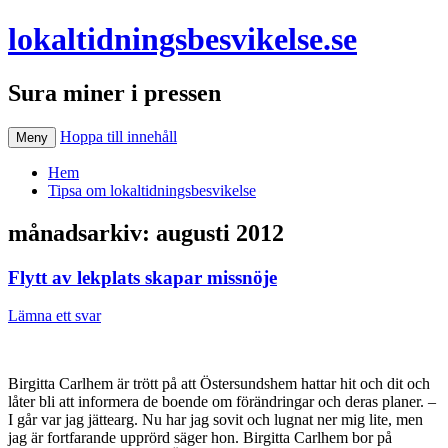
lokaltidningsbesvikelse.se
Sura miner i pressen
Hoppa till innehåll
Meny
Hem
Tipsa om lokaltidningsbesvikelse
månadsarkiv:
augusti 2012
Flytt av lekplats skapar missnöje
Lämna ett svar
Birgitta Carlhem är trött på att Östersundshem hattar hit och dit och
låter bli att informera de boende om förändringar och deras planer. –
I går var jag jättearg. Nu har jag sovit och lugnat ner mig lite, men
jag är fortfarande upprörd säger hon.
Birgitta Carlhem bor på