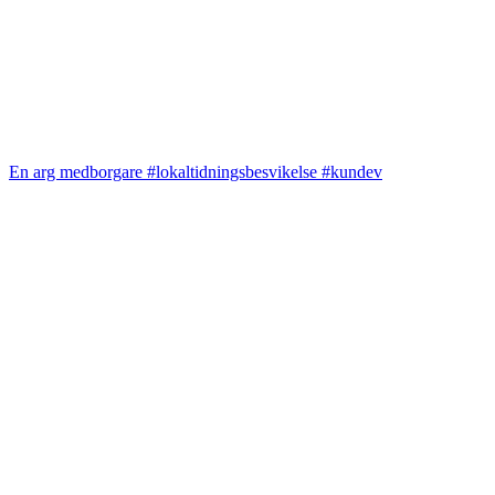
En arg medborgare #lokaltidningsbesvikelse #kundev