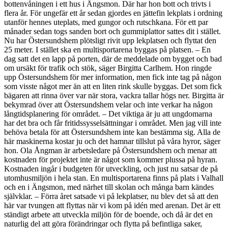
bottenvåningen i ett hus i Ängsmon. Där har hon bott och trivts i
flera år. För ungefär ett år sedan gjordes en jättefin lekplats i ordning
utanför hennes uteplats, med gungor och rutschkana. För ett par
månader sedan togs sanden bort och gummiplattor sattes dit i stället.
Nu har Östersundshem plötsligt rivit upp lekplatsen och flyttat den
25 meter. I stället ska en multisportarena byggas på platsen. – En
dag satt det en lapp på porten, där de meddelade om bygget och bad
om ursäkt för trafik och stök, säger Birgitta Carlhem. Hon ringde
upp Östersundshem för mer information, men fick inte tag på någon
som visste något mer än att en liten rink skulle byggas. Det som fick
bägaren att rinna över var när stora, vackra tallar högs ner. Birgitta är
bekymrad över att Östersundshem velar och inte verkar ha någon
långtidsplanering för området. – Det viktiga är ju att ungdomarna
har det bra och får fritidssysselsättningar i området. Men jag vill inte
behöva betala för att Östersundshem inte kan bestämma sig. Alla de
här maskinerna kostar ju och det hamnar tillslut på våra hyror, säger
hon. Ola Ångman är arbetsledare på Östersundshem och menar att
kostnaden för projektet inte är något som kommer plussa på hyran.
Kostnaden ingår i budgeten för utveckling, och just nu satsar de på
utomhusmiljön i hela stan. En multisportarena finns på plats i Valhall
och en i Ängsmon, med närhet till skolan och många barn kändes
självklar. – Förra året satsade vi på lekplatser, nu blev det så att den
här var tvungen att flyttas när vi kom på idén med arenan. Det är ett
ständigt arbete att utveckla miljön för de boende, och då är det en
naturlig del att göra förändringar och flytta på befintliga saker,