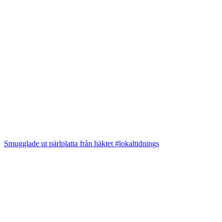
Smugglade ut pärlplatta från häktet #lokaltidnings