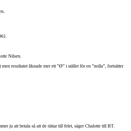
en.
961.
otte Nilsen.
men resultatet liknade mer ett ”Ø” i stället för en ”nolla”, fortsätter
u att betala så att de rättar till felet, säger Chalotte till BT.