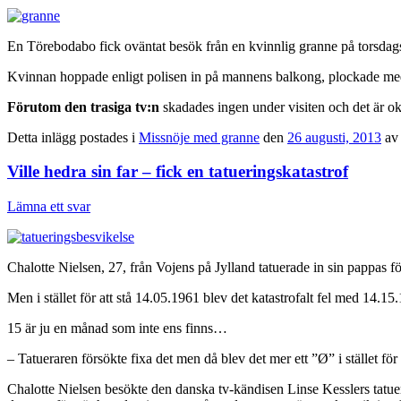
En Törebodabo fick oväntat besök från en kvinnlig granne på torsdag
Kvinnan hoppade enligt polisen in på mannens balkong, plockade med s
Förutom den trasiga tv:n
skadades ingen under visiten och det är o
Detta inlägg postades i
Missnöje med granne
den
26 augusti, 2013
a
Ville hedra sin far – fick en tatueringskatastrof
Lämna ett svar
Chalotte Nielsen, 27, från Vojens på Jylland tatuerade in sin pappas
Men i stället för att stå 14.05.1961 blev det katastrofalt fel med 14.15
15 är ju en månad som inte ens finns…
– Tatueraren försökte fixa det men då blev det mer ett ”Ø” i stället för
Chalotte Nielsen besökte den danska tv-kändisen Linse Kesslers tatue