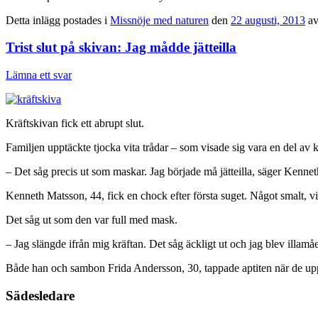
Detta inlägg postades i
Missnöje med naturen
den
22 augusti, 2013
a
Trist slut på skivan: Jag mådde jätteilla
Lämna ett svar
Kräftskivan fick ett abrupt slut.
Familjen upptäckte tjocka vita trådar – som visade sig vara en del av 
– Det såg precis ut som maskar. Jag började må jätteilla, säger Kenne
Kenneth Matsson, 44, fick en chock efter första suget. Något smalt, vi
Det såg ut som den var full med mask.
– Jag slängde ifrån mig kräftan. Det såg äckligt ut och jag blev illamå
Både han och sambon Frida Andersson, 30, tappade aptiten när de uppt
Sädesledare