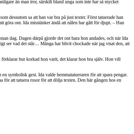
nligare än man tror, särskilt bland unga som inte har så mycket
om dessutom sa att han var bra på just texter. Först tatuerade han
att göra ont. Ida misstänker ändå att nålen har gått för djupt. – Han
 annan dag. Dagen därpå gjorde det ont bara hon andades, och när Ida
tigt ser vad det står… Många har blivit chockade när jag visat den, att
förklarar hur korkad hon varit, det klarar hon bra själv. Hon vill
m en symbolisk gest. Ida valde hemmatatueraren för att spara pengar.
a för att tatuera rosor för att dölja texten. Den här gången hos en