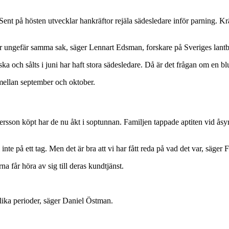
 Sent på hösten utvecklar hankräftor rejäla sädesledare inför par­ning. K
t är ungefär samma sak, säger Lennart Edsman, forskare på Sve­riges lantb
rska och sålts i juni har haft stora sädesledare. Då är det frågan om en 
t mellan september och oktober.
sson köpt har de nu åkt i soptunnan. Familjen tappade aptiten vid åsynen
 inte på ett tag. Men det är bra att vi har fått reda på vad det var, säger
 får höra av sig till deras kundtjänst.
 olika perioder, säger Daniel Östman.