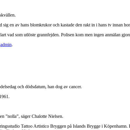
skvällen.
ig en av hans blomkrukor och kastade den rakt in i hans tv innan hon 
klart vad som utlöste grannfejden. Polisen kom men ingen anmälan gjor
v
admin
.
 födelsedag och dödsdatum, han dog av cancer.
.1961.
 en ”nolla”, säger Chalotte Nielsen.
ringsstudio Tattoo Artistico Bryggen på Islands Brygge i Köpenhamn. Ho