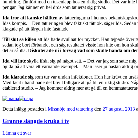
hundring, jämfört med en tusenlapp hos en riktig studio. Det var inte
pengar. Jag känner en hel drös som tatuerat sig privat.
Ida tror att kanske hälften
av tatueringarna i hennes bekantskapskret
Idas kompis. – Den tatueringen blev faktiskt rätt ok, säger Ida. Sedan v
klagade på att färgen inte fastnade.
Till slut sa killen
att Ida hade svullnat för mycket. Han tejpade över 
sedan tog bort förbandet och såg resultatet visste hon inte om hon skull
det är så illa.
Diskuterade ni i förväg vad som skulle hända om den
Ida vill inte
skylla ifrån sig på något sätt. – Det var jag som satte mi
bjuda på att vara ett varnande exempel. – Man läser ju nästan aldrig om
Ida klarade sig
som tur var undan infektioner. Hon har krävt en ursäk
Med facit i hand hade det blivit billigare att gå till en riktig studio:
etablerad studio. – Jag kommer aldrig mer att gå till en hemmatatuerar
Detta inlägg postades i
Missnöje med tatuering
den
27 augusti, 2013
Granne slängde kruka i tv
Lämna ett svar