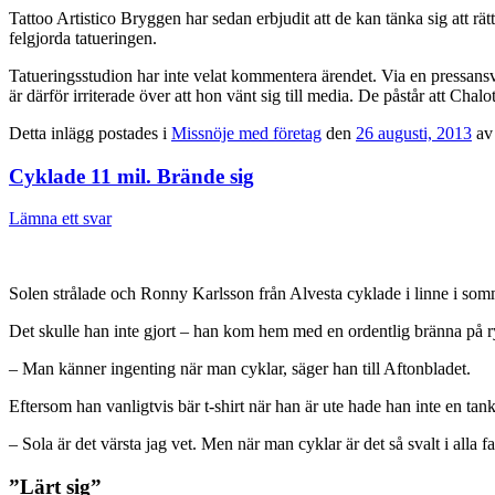
Tattoo Artistico Bryggen har sedan erbjudit att de kan tänka sig att r
felgjorda tatueringen.
Tatueringsstudion har inte velat kommentera ärendet. Via en pressansvari
är därför irriterade över att hon vänt sig till media. De påstår att Chalot
Detta inlägg postades i
Missnöje med företag
den
26 augusti, 2013
a
Cyklade 11 mil. Brände sig
Lämna ett svar
Solen strålade och Ronny Karlsson från Alvesta cyklade i linne i so
Det skulle han inte gjort – han kom hem med en ordentlig bränna på 
– Man känner ingenting när man cyklar, säger han till Aftonbladet.
Eftersom han vanligtvis bär t-shirt när han är ute hade han inte en tan
– Sola är det värsta jag vet. Men när man cyklar är det så svalt i alla fa
”Lärt sig”