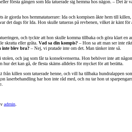
 heller första gången som Ida tatuerade sig hemma hos någon. – Det är va
s är gjorda hos hemmatatuerare: Ida och kompisen åkte hem till killen, s
ar det dags för Ida. Hon skulle tatueras på revbenen, vilket är känt för 
tatueringen, och tyckte att hon skulle komma tillbaka och göra klart en
e skratta eller gråta.
Vad sa din kompis?
– Hon sa att man ser inte rik
 inte blev bra?
– Nej, vi pratade inte om det. Man tänker inte så.
g i stolen, och jag som får ta konsekvenserna. Hon behöver inte att någon 
 hur det kan gå, de flesta skäms alldeles för mycket för att berätta.
t från killen som tatuerade henne, och vill ha tillbaka hundralappen so
 Någon laserbehandling har hon inte råd med, och nu tar hon ut sparpengarn
e.
av
admin
.