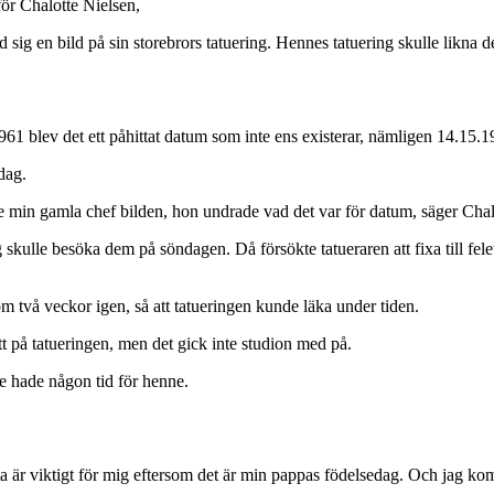
för Chalotte Nielsen,
 sig en bild på sin storebrors tatuering. Hennes tatuering skulle likna d
.1961 blev det ett påhittat datum som inte ens existerar, nämligen 14.15.1
dag.
 min gamla chef bilden, hon undrade vad det var för datum, säger Chal
skulle besöka dem på söndagen. Då försökte tatueraren att fixa till felet 
två veckor igen, så att tatueringen kunde läka under tiden.
tt på tatueringen, men det gick inte studion med på.
te hade någon tid för henne.
är viktigt för mig eftersom det är min pappas födelsedag. Och jag kommer j