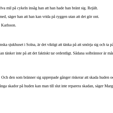
va mil på cykeln insåg han att han hade han bränt sig. Rejält.
med, säger han att han kan vrida på ryggen utan att det gör ont.
y Karlsson.
 sjukhuset i Solna, är det viktigt att tänka på att smörja sig och ta på 
an tänker inte på att det faktiskt tar ordentligt. Sådana solbrännor är må
. Och den som bränner sig upprepade gånger riskerar att skada huden o
ånga skador på huden kan man till slut inte reparera skadan, säger Mar