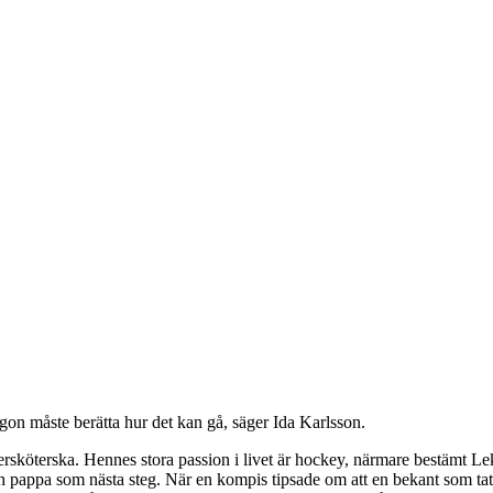
ågon måste berätta hur det kan gå, säger Ida Karlsson.
ersköterska. Hennes stora passion i livet är hockey, närmare bestämt Le
och pappa som nästa steg. När en kompis tipsade om att en bekant som t