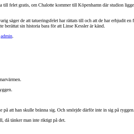
ätta till felet gratis, om Chalotte kommer till Köpenhamn där studion l
g säger de att tatueringsfelet har rättats till och att de har erbjudit e
te berättat sin historia bara för att Linse Kessler är känd.
v
admin
.
mmarvärmen.
ryggen.
ke på att han skulle bränna sig. Och smörjde därför inte in sig på rygge
ll, då tänker man inte riktigt på det.