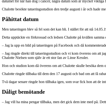
datumet för när han dog i cancer, några datum som är mycket viktiga 
Chalotte besökte tatueringsstudion den tredje augusti i år och hade med
Påhittat datum
Men tatueringen blev så fel som det kan bli. I stället för att stå 14.05
Detta upptäckte en förkrossad och ledsen Chalotte på kvällen samma 
– Jag la upp en bild på tatueringen på Facebook och då kommenterade
– Jag ringde direkt till tatueringsstudion och vi kom överens om att jag 
Chalotte Nielsen som själv är ett stor fan av Linse Kessler.
Hon och studion kom då överens om att Chalotte skulle besöka dem om 
Chalotte ringde tillbaka till dem den 17 augusti och bad om att få raba
Två dagar senare ringde hon tillbaka igen, som svar fick hon att de in
Dåligt bemötande
– Jag vill ha mina pengar tillbaka, men det gick dem inte med på. Detta 