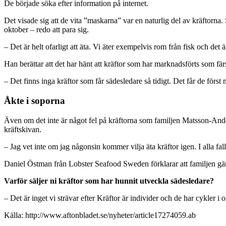
De började söka efter information på internet.
Det visade sig att de vita ”maskarna” var en naturlig del av kräftorna.
oktober – redo att para sig.
– Det är helt ofarligt att äta. Vi äter exempelvis rom från fisk och de
Han berättar att det har hänt att kräftor som har marknadsförts som fä
– Det finns inga kräftor som får sädesledare så tidigt. Det får de förs
Åkte i soporna
Även om det inte är något fel på kräftorna som familjen Matsson-Ander
kräftskivan.
– Jag vet inte om jag någ­onsin kommer vilja äta kräftor igen. I alla fall
Daniel Östman från Lobster Seafood Sweden förklarar att familjen gärna
Varför säljer ni kräftor som har hunnit utveckla sädesledare?
– Det är inget vi strävar efter Kräftor är individer och de har cykler i
Källa: http://www.aftonbladet.se/nyheter/article17274059.ab