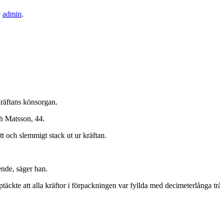
v
admin
.
kräftans könsorgan.
th Matsson, 44.
tt och slemmigt stack ut ur kräftan.
ende, säger han.
äckte att alla kräftor i förpackningen var fyllda med decimeterlånga t