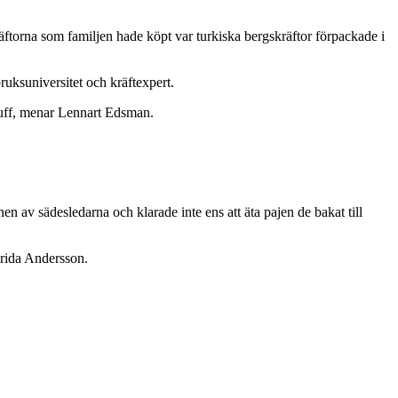
räftorna som familj­en hade köpt var turkiska bergskräftor förpackade i
ruksuniversitet och kräftexpert.
bluff, menar Lennart Edsman.
 av sädesledarna och klarade inte ens att äta pajen de bakat till
 Frida Andersson.