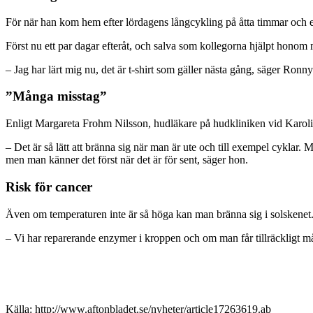
För när han kom hem efter lördagens långcykling på åtta timmar och el
Först nu ett par dagar efteråt, och salva som kollegorna hjälpt honom 
– Jag har lärt mig nu, det är t-shirt som gäller nästa gång, säger Ronn
”Många misstag”
Enligt Margareta Frohm Nilsson, hudläkare på hudkliniken vid Karolinska
– Det är så lätt att bränna sig när man är ute och till exempel cyklar. M
men man känner det först när det är för sent, säger hon.
Risk för cancer
Även om temperaturen inte är så höga kan man bränna sig i solskenet
– Vi har reparerande enzymer i kroppen och om man får tillräckligt m
Källa: http://www.aftonbladet.se/nyheter/article17263619.ab