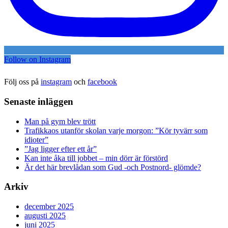
Follow on Instagram
Följ oss på
instagram
och
facebook
Senaste inläggen
Man på gym blev trött
Trafikkaos utanför skolan varje morgon: ”Kör tyvärr som
idioter”
”Jag ligger efter ett år”
Kan inte åka till jobbet – min dörr är förstörd
Är det här brevlådan som Gud -och Postnord- glömde?
Arkiv
december 2025
augusti 2025
juni 2025