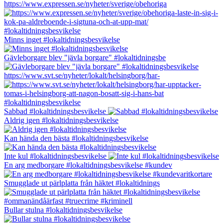
https://www.expressen.se/nyheter/sverige/obehoriga
Minns inget #lokaltidningsbesvikelse
Gävleborgare blev "jävla borgare" #lokaltidningsbe
https://www.svt.se/nyheter/lokalt/helsingborg/har-
Sabbad #lokaltidningsbesvikelse
Aldrig igen #lokaltidningsbesvikelse
Kan hända den bästa #lokaltidningsbesvikelse
Inte kul #lokaltidningsbesvikelse
En arg medborgare #lokaltidningsbesvikelse #kundev
Smugglade ut pärlplatta från häktet #lokaltidnings
Bullar stulna #lokaltidningsbesvikelse