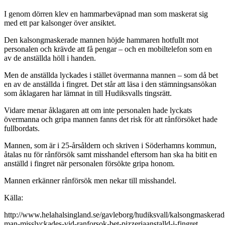
I genom dörren klev en hammarbeväpnad man som maskerat sig
med ett par kalsonger över ansiktet.
Den kalsongmaskerade mannen höjde hammaren hotfullt mot
personalen och krävde att få pengar – och en mobiltelefon som en
av de anställda höll i handen.
Men de anställda lyckades i stället övermanna mannen – som då bet
en av de anställda i fingret. Det står att läsa i den stämningsansökan
som åklagaren har lämnat in till Hudiksvalls tingsrätt.
Vidare menar åklagaren att om inte personalen hade lyckats
övermanna och gripa mannen fanns det risk för att rånförsöket hade
fullbordats.
Mannen, som är i 25-årsåldern och skriven i Söderhamns kommun,
åtalas nu för rånförsök samt misshandel eftersom han ska ha bitit en
anställd i fingret när personalen försökte gripa honom.
Mannen erkänner rånförsök men nekar till misshandel.
Källa:
http://www.helahalsingland.se/gavleborg/hudiksvall/kalsongmaskerad
man-misslyckades-vid-ranforsok-bet-pizzeriaanstalld-i-fingret