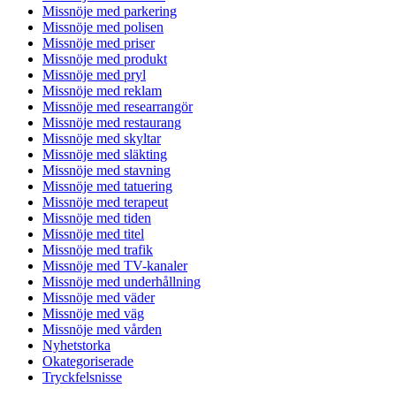
Missnöje med parkering
Missnöje med polisen
Missnöje med priser
Missnöje med produkt
Missnöje med pryl
Missnöje med reklam
Missnöje med researrangör
Missnöje med restaurang
Missnöje med skyltar
Missnöje med släkting
Missnöje med stavning
Missnöje med tatuering
Missnöje med terapeut
Missnöje med tiden
Missnöje med titel
Missnöje med trafik
Missnöje med TV-kanaler
Missnöje med underhållning
Missnöje med väder
Missnöje med väg
Missnöje med vården
Nyhetstorka
Okategoriserade
Tryckfelsnisse