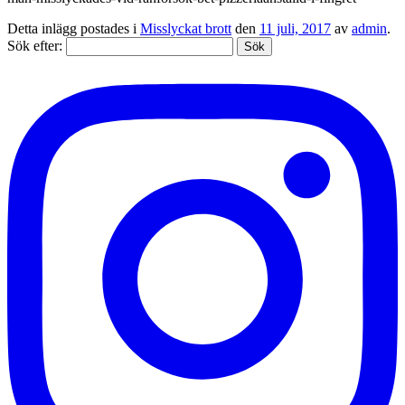
Detta inlägg postades i
Misslyckat brott
den
11 juli, 2017
av
admin
.
Sök efter: