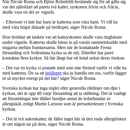
När Nicole Roma och Björn Rehnfeldt bestämde sig för att gifta sig
var det självklart att parets två katter, syskonen Alvin och Alicia,
skulle vara en del av vigseln.
– Eftersom vi inte har barn är katterna som våra barn. Vi vill ha
med våra högst älskade på bröllopet, säger Nicole Roma.
Hon berättar att tanken var att kattsyskonen skulle vara ringbärare
under vigseln. Katterna skulle bäras in på varsin sammetskudde med
ringarna mellan framtassarna. Men när de kontaktade Fresta
församling och Sollentuna kyrka sa de nej. Därefter har paret
kontaktat flera kyrkor. Så här långt har ett tiotal nekat deras önskan.
– Det var en kyrka vi pratade med som inte förstod varför vi ville ha
med katterna. De sa att
bröllopet
ska ju handla om oss, varför lägger
ni så mycket energi på det här? säger Nicole Roma.
Svenska kyrkan har inga regler eller generella riktlinjer om djur i
kyrkan, det är upp till varje församling att ta ställning. Det är vanligt
att församlingar inte tillåter husdjur annat än ledarhundar av
allergiskäl, enligt Martin Larsson som är pressekreterare i Svenska
kyrkan.
– Det är två nakenkatter, de fäller inget hår så den enda allergirisken
är om någon tar på dem, säger Nicole Roma.