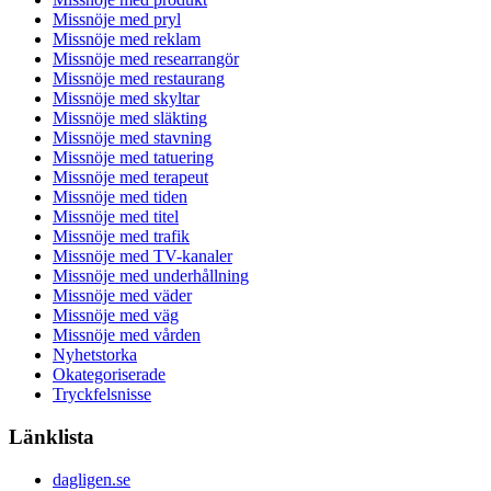
Missnöje med pryl
Missnöje med reklam
Missnöje med researrangör
Missnöje med restaurang
Missnöje med skyltar
Missnöje med släkting
Missnöje med stavning
Missnöje med tatuering
Missnöje med terapeut
Missnöje med tiden
Missnöje med titel
Missnöje med trafik
Missnöje med TV-kanaler
Missnöje med underhållning
Missnöje med väder
Missnöje med väg
Missnöje med vården
Nyhetstorka
Okategoriserade
Tryckfelsnisse
Länklista
dagligen.se