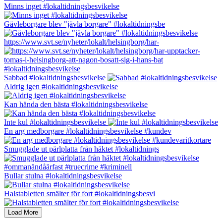
Minns inget #lokaltidningsbesvikelse
Gävleborgare blev "jävla borgare" #lokaltidningsbe
https://www.svt.se/nyheter/lokalt/helsingborg/har-
Sabbad #lokaltidningsbesvikelse
Aldrig igen #lokaltidningsbesvikelse
Kan hända den bästa #lokaltidningsbesvikelse
Inte kul #lokaltidningsbesvikelse
En arg medborgare #lokaltidningsbesvikelse #kundev
Smugglade ut pärlplatta från häktet #lokaltidnings
Bullar stulna #lokaltidningsbesvikelse
Halstabletten smälter för fort #lokaltidningsbesvi
Load More