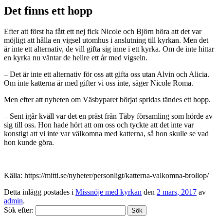
Det finns ett hopp
Efter att först ha fått ett nej fick Nicole och Björn höra att det var
möjligt att hålla en vigsel utomhus i anslutning till kyrkan. Men det
är inte ett alternativ, de vill gifta sig inne i ett kyrka. Om de inte hittar
en kyrka nu väntar de hellre ett år med vigseln.
– Det är inte ett alternativ för oss att gifta oss utan Alvin och Alicia.
Om inte katterna är med gifter vi oss inte, säger Nicole Roma.
Men efter att nyheten om Väsbyparet börjat spridas tändes ett hopp.
– Sent igår kväll var det en präst från Täby församling som hörde av
sig till oss. Hon hade hört att om oss och tyckte att det inte var
konstigt att vi inte var välkomna med katterna, så hon skulle se vad
hon kunde göra.
Källa: https://mitti.se/nyheter/personligt/katterna-valkomna-brollop/
Detta inlägg postades i
Missnöje med kyrkan
den
2 mars, 2017
av
admin
.
Sök efter: