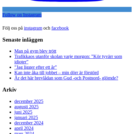
Follow on Instagram
Följ oss på
instagram
och
facebook
Senaste inläggen
Man på gym blev trött
Trafikkaos utanför skolan varje morgon: ”Kör tyvärr som
idioter”
”Jag ligger efter ett år”
Kan inte åka till jobbet – min dörr är förstörd
Är det här brevlådan som Gud -och Postnord- glömde?
Arkiv
december 2025
augusti 2025
juni 2025
januari 2025
december 2024
april 2024
mars 2024