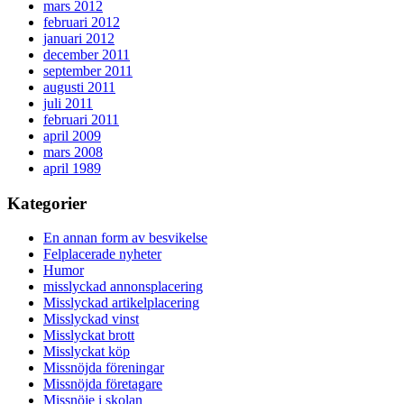
mars 2012
februari 2012
januari 2012
december 2011
september 2011
augusti 2011
juli 2011
februari 2011
april 2009
mars 2008
april 1989
Kategorier
En annan form av besvikelse
Felplacerade nyheter
Humor
misslyckad annonsplacering
Misslyckad artikelplacering
Misslyckad vinst
Misslyckat brott
Misslyckat köp
Missnöjda föreningar
Missnöjda företagare
Missnöje i skolan