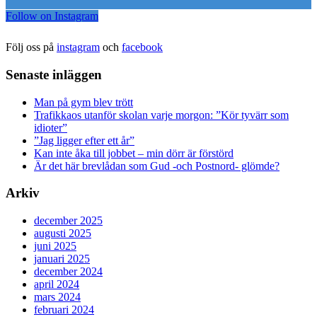
Follow on Instagram
Följ oss på
instagram
och
facebook
Senaste inläggen
Man på gym blev trött
Trafikkaos utanför skolan varje morgon: ”Kör tyvärr som
idioter”
”Jag ligger efter ett år”
Kan inte åka till jobbet – min dörr är förstörd
Är det här brevlådan som Gud -och Postnord- glömde?
Arkiv
december 2025
augusti 2025
juni 2025
januari 2025
december 2024
april 2024
mars 2024
februari 2024