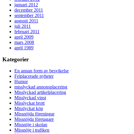
januari 2012
december 2011
september 2011
augusti 2011
juli 2011
februari 2011
april 2009
mars 2008
april 1989
Kategorier
En annan form av besvikelse
Felplacerade nyheter
Humor
misslyckad annonsplacering
Misslyckad artikelplacering
Misslyckad vinst
Misslyckat brott
Misslyckat köp
Missnöjda föreningar
Missnöjda företagare
Missnöje i skolan
Missnöje i trafiken