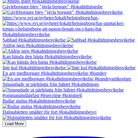
Gävleborgare blev "jävla borgare" #lokaltidningsbe
https://www.svt.se/nyheter/lokalt/helsingborg/har-
Sabbad #lokaltidningsbesvikelse
Aldrig igen #lokaltidningsbesvikelse
Kan hända den bästa #lokaltidningsbesvikelse
Inte kul #lokaltidningsbesvikelse
En arg medborgare #lokaltidningsbesvikelse #kundev
Smugglade ut pärlplatta från häktet #lokaltidnings
Bullar stulna #lokaltidningsbesvikelse
Halstabletten smälter för fort #lokaltidningsbesvi
Load More