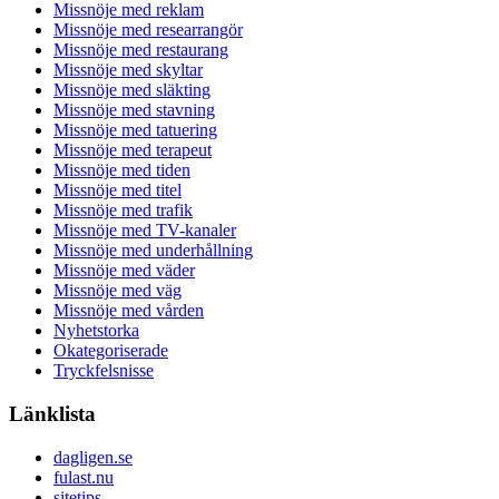
Missnöje med reklam
Missnöje med researrangör
Missnöje med restaurang
Missnöje med skyltar
Missnöje med släkting
Missnöje med stavning
Missnöje med tatuering
Missnöje med terapeut
Missnöje med tiden
Missnöje med titel
Missnöje med trafik
Missnöje med TV-kanaler
Missnöje med underhållning
Missnöje med väder
Missnöje med väg
Missnöje med vården
Nyhetstorka
Okategoriserade
Tryckfelsnisse
Länklista
dagligen.se
fulast.nu
sitetips