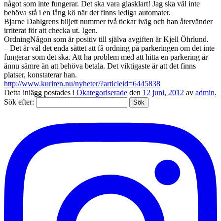
något som inte fungerar. Det ska vara glasklart! Jag ska väl inte
behöva stå i en lång kö när det finns lediga automater.
Bjarne Dahlgrens biljett nummer två tickar iväg och han återvänder
irriterat för att checka ut. Igen.
OrdningNågon som är positiv till själva avgiften är Kjell Öhrlund.
– Det är väl det enda sättet att få ordning på parkeringen om det inte
fungerar som det ska. Att ha problem med att hitta en parkering är
ännu sämre än att behöva betala. Det viktigaste är att det finns
platser, konstaterar han.
http://www.kuriren.nu/nyheter/?articleid=6445838
Detta inlägg postades i
Okategoriserade
den
12 juni, 2012
av
admin
.
Sök efter: