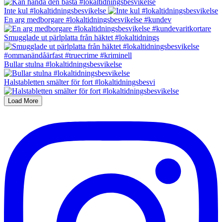
Inte kul #lokaltidningsbesvikelse
En arg medborgare #lokaltidningsbesvikelse #kundev
Smugglade ut pärlplatta från häktet #lokaltidnings
Bullar stulna #lokaltidningsbesvikelse
Halstabletten smälter för fort #lokaltidningsbesvi
Load More