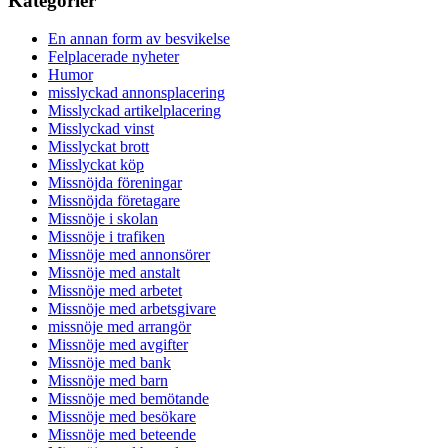
Kategorier
En annan form av besvikelse
Felplacerade nyheter
Humor
misslyckad annonsplacering
Misslyckad artikelplacering
Misslyckad vinst
Misslyckat brott
Misslyckat köp
Missnöjda föreningar
Missnöjda företagare
Missnöje i skolan
Missnöje i trafiken
Missnöje med annonsörer
Missnöje med anstalt
Missnöje med arbetet
Missnöje med arbetsgivare
missnöje med arrangör
Missnöje med avgifter
Missnöje med bank
Missnöje med barn
Missnöje med bemötande
Missnöje med besökare
Missnöje med beteende