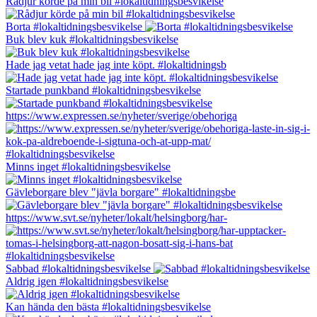
Rådjur körde på min bil #lokaltidningsbesvikelse
Borta #lokaltidningsbesvikelse
Buk blev kuk #lokaltidningsbesvikelse
Hade jag vetat hade jag inte köpt. #lokaltidningsb
Startade punkband #lokaltidningsbesvikelse
https://www.expressen.se/nyheter/sverige/obehoriga
Minns inget #lokaltidningsbesvikelse
Gävleborgare blev "jävla borgare" #lokaltidningsbe
https://www.svt.se/nyheter/lokalt/helsingborg/har-
Sabbad #lokaltidningsbesvikelse
Aldrig igen #lokaltidningsbesvikelse
Kan hända den bästa #lokaltidningsbesvikelse