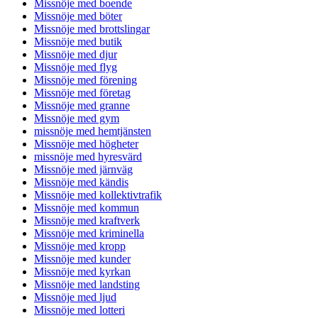
Missnöje med boende
Missnöje med böter
Missnöje med brottslingar
Missnöje med butik
Missnöje med djur
Missnöje med flyg
Missnöje med förening
Missnöje med företag
Missnöje med granne
Missnöje med gym
missnöje med hemtjänsten
Missnöje med högheter
missnöje med hyresvärd
Missnöje med järnväg
Missnöje med kändis
Missnöje med kollektivtrafik
Missnöje med kommun
Missnöje med kraftverk
Missnöje med kriminella
Missnöje med kropp
Missnöje med kunder
Missnöje med kyrkan
Missnöje med landsting
Missnöje med ljud
Missnöje med lotteri