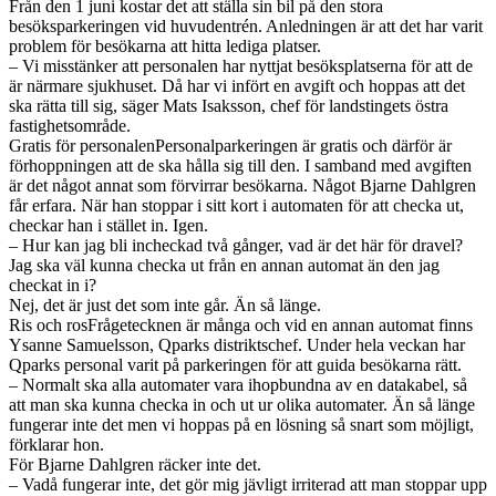
Från den 1 juni kostar det att ställa sin bil på den stora
besöksparkeringen vid huvudentrén. Anledningen är att det har varit
problem för besökarna att hitta lediga platser.
– Vi misstänker att personalen har nyttjat besöksplatserna för att de
är närmare sjukhuset. Då har vi infört en avgift och hoppas att det
ska rätta till sig, säger Mats Isaksson, chef för landstingets östra
fastighetsområde.
Gratis för personalenPersonalparkeringen är gratis och därför är
förhoppningen att de ska hålla sig till den. I samband med avgiften
är det något annat som förvirrar besökarna. Något Bjarne Dahlgren
får erfara. När han stoppar i sitt kort i automaten för att checka ut,
checkar han i stället in. Igen.
– Hur kan jag bli incheckad två gånger, vad är det här för dravel?
Jag ska väl kunna checka ut från en annan automat än den jag
checkat in i?
Nej, det är just det som inte går. Än så länge.
Ris och rosFrågetecknen är många och vid en annan automat finns
Ysanne Samuelsson, Qparks distriktschef. Under hela veckan har
Qparks personal varit på parkeringen för att guida besökarna rätt.
– Normalt ska alla automater vara ihopbundna av en datakabel, så
att man ska kunna checka in och ut ur olika automater. Än så länge
fungerar inte det men vi hoppas på en lösning så snart som möjligt,
förklarar hon.
För Bjarne Dahlgren räcker inte det.
– Vadå fungerar inte, det gör mig jävligt irriterad att man stoppar upp