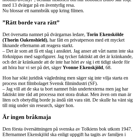
med 13 dvärgar på en äventyrlig resa.
Nu blossar ett namnbråk upp kring filmen.
”Rätt borde vara rätt”
Det översatta namnet på dvärgarnas ledare,
Torin Ekenskölde
(Thorin Oakenshield)
, har fått en privatperson med ett mycket
liknande efternamn att reagera starkt.
– Det är som att få ett slag i ansiktet. Jag anser att vårt namn inte ska
förknippas med sagofigurer. Jag tycker faktiskt att det är kränkande,
och det är kränkande att de inte har hört av sig i ett tidigt skede för
att höra hur vi ser på det, säger
Yvonne Ekenskjöld
, 68.
Hon har sökt juridisk vägledning men säger sig inte vilja starta en
process mot filmbolaget Svensk filmindustri (SF).
– Jag vill att de ska ta bort namnet från undertexterna men jag har
faktiskt inte råd att processa mot stora drakar. Men även om man är
liten och obetydlig borde ju ändå rätt vara rätt. De skulle ha vänt sig
till mig under sin research, säger hon.
Är ingen bråkmaja
Den första översättningen på svenska av Tolkiens bok utkom 1947.
Efternamnet Ekenskjöld ska enligt uppgift ha tagits av familjen i