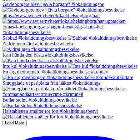
Gävleborgare blev "jävla borgare" #lokaltidningsbe
https://www.svt.se/nyheter/lokalt/helsingborg/har-
Sabbad #lokaltidningsbesvikelse
Aldrig igen #lokaltidningsbesvikelse
Kan hända den bästa #lokaltidningsbesvikelse
Inte kul #lokaltidningsbesvikelse
En arg medborgare #lokaltidningsbesvikelse #kundev
Smugglade ut pärlplatta från häktet #lokaltidnings
Bullar stulna #lokaltidningsbesvikelse
Halstabletten smälter för fort #lokaltidningsbesvi
Load More