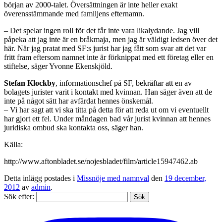
början av 2000-talet. Översättningen är inte heller exakt
överensstämmande med familjens efternamn.
– Det spelar ingen roll för det får inte vara likalydande. Jag vill
påpeka att jag inte är en bråkmaja, men jag är väldigt ledsen över det
här. När jag pratat med SF:s jurist har jag fått som svar att det var
fritt fram eftersom namnet inte är förknippat med ett företag eller en
stiftelse, säger Yvonne Ekenskjöld.
Stefan Klockby
, informationschef på SF, bekräftar att en av
bolagets jurister varit i kontakt med kvinnan. Han säger även att de
inte på något sätt har avfärdat hennes önskemål.
– Vi har sagt att vi ska titta på detta för att reda ut om vi eventuellt
har gjort ett fel. Under måndagen bad vår jurist kvinnan att hennes
juridiska ombud ska kontakta oss, säger han.
Källa:
http://www.aftonbladet.se/nojesbladet/film/article15947462.ab
Detta inlägg postades i
Missnöje med namnval
den
19 december,
2012
av
admin
.
Sök efter: