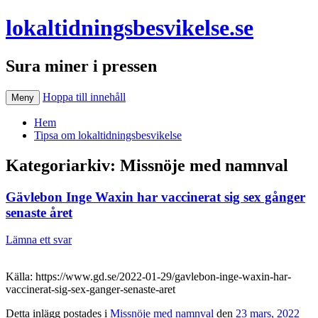
lokaltidningsbesvikelse.se
Sura miner i pressen
Hoppa till innehåll
Meny
Hem
Tipsa om lokaltidningsbesvikelse
Kategoriarkiv:
Missnöje med namnval
Gävlebon Inge Waxin har vaccinerat sig sex gånger
senaste året
Lämna ett svar
Källa: https://www.gd.se/2022-01-29/gavlebon-inge-waxin-har-
vaccinerat-sig-sex-ganger-senaste-aret
Detta inlägg postades i
Missnöje med namnval
den
23 mars, 2022