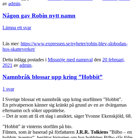
av
admin
.
Någon gav Robin nytt namn
Lämna ett svar
Läs mer:
https://www.expressen.se/nyheter/robin-blev-slobodan-
hos-skatteverket/
Detta inlägg postades i
Missnöje med namnval
den
20 februari,
2021
av
admin
.
Namnbråk blossar upp kring ”Hobbit”
1 svar
I Sverige blossar ett namnbråk upp kring storfilmen ”Hobbit”.
En privatperson känner sig kränkt på grund av en av dvärgarnas
efternamn och söker upprättelse.
– Det är som att få ett slag i ansiktet, säger Yvonne Ekenskjöld, 68.
”Hobbit” är vinterns storfilm på bio.
Filmen, som är baserad på författaren
J.R.R. Tolkiens
”Bilbo – en
hobbits äventyr”, berättar historien om hur hobbiten Bilbo slår följe