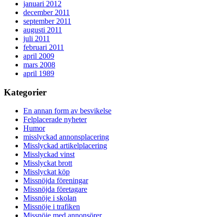
januari 2012
december 2011
september 2011
augusti 2011
juli 2011
februari 2011
april 2009
mars 2008
april 1989
Kategorier
En annan form av besvikelse
Felplacerade nyheter
Humor
misslyckad annonsplacering
Misslyckad artikelplacering
Misslyckad vinst
Misslyckat brott
Misslyckat köp
Missnöjda föreningar
Missnöjda företagare
Missnöje i skolan
Missnöje i trafiken
Missnöje med annonsörer