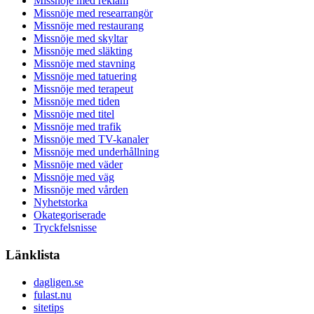
Missnöje med reklam
Missnöje med researrangör
Missnöje med restaurang
Missnöje med skyltar
Missnöje med släkting
Missnöje med stavning
Missnöje med tatuering
Missnöje med terapeut
Missnöje med tiden
Missnöje med titel
Missnöje med trafik
Missnöje med TV-kanaler
Missnöje med underhållning
Missnöje med väder
Missnöje med väg
Missnöje med vården
Nyhetstorka
Okategoriserade
Tryckfelsnisse
Länklista
dagligen.se
fulast.nu
sitetips