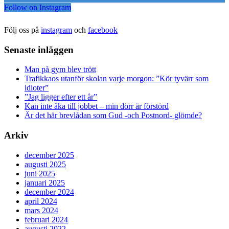
Follow on Instagram
Följ oss på
instagram
och
facebook
Senaste inläggen
Man på gym blev trött
Trafikkaos utanför skolan varje morgon: ”Kör tyvärr som
idioter”
”Jag ligger efter ett år”
Kan inte åka till jobbet – min dörr är förstörd
Är det här brevlådan som Gud -och Postnord- glömde?
Arkiv
december 2025
augusti 2025
juni 2025
januari 2025
december 2024
april 2024
mars 2024
februari 2024
augusti 2022