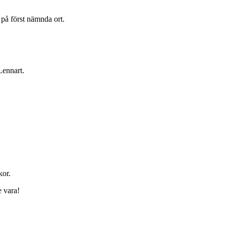
 på först nämnda ort.
Lennart.
kor.
e vara!