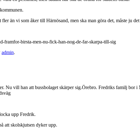
ll kommunen.
et fler än vi som åker till Härnösand, men ska man göra det, måste ju det
-framfor-birsta-men-nu-fick-han-nog-de-far-skarpa-till-sig
v
admin
.
ger. Nu vill han att bussbolaget skärper sig.Örebro. Fredriks familj bor
ndsväg
plocka upp Fredrik.
 på att skolskjutsen dyker upp.