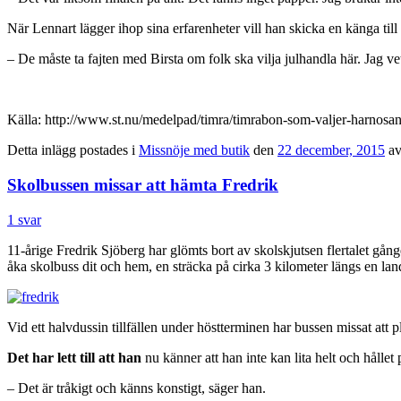
När Lennart lägger ihop sina erfarenheter vill han skicka en känga ti
– De måste ta fajten med Birsta om folk ska vilja julhandla här. Jag v
Källa: http://www.st.nu/medelpad/timra/timrabon-som-valjer-harnosand
Detta inlägg postades i
Missnöje med butik
den
22 december, 2015
a
Skolbussen missar att hämta Fredrik
1 svar
11-årige Fredrik Sjöberg har glömts bort av skolskjutsen flertalet gån
åka skolbuss dit och hem, en sträcka på cirka 3 kilometer längs en la
Vid ett halvdussin tillfällen under höstterminen har bussen missat att 
Det har lett till att han
nu känner att han inte kan lita helt och hållet
– Det är tråkigt och känns konstigt, säger han.