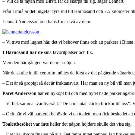
– Vill de ta fajten med Birsta får de skärpa till sig, säger Lennart.
Från Timrå är det ungefär fyra mil till Härnösand och 7,5 kilometer ti
Lennart Andersson och hans fru är två av dem.
– Vi trivs med lugnet här, det vi behöver finns och att parkera i Birsta
I Härnösand har de
sina favoritplatser och fik.
Men den här gången var de missnöjda.
När de skulle in till centrum möttes de först av det pågående vägarbete
– Det är så gropigt så det är fruktansvärt. Har man en ny bil vill man 
Paret Andersson
har en nyköpt bil och med bytet hade parkeringsbrick
– Vi fick samma svar överallt: ”De har slutat skicka brickor till oss”. 
– Och när vi väl parkerat behövde vi en toalett, men fick beskedet att d
Toalettbesöket var inte
heller det någon höjdare skulle det visa sig.
– Det var liksom finalen på allt. Det fanns inget papper. Jag brukar in