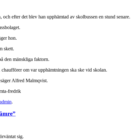
, och efter det blev han upphämtad av skolbussen en stund senare.
ussbolaget.
äger hon.
 skett.
 på den mänskliga faktorn.
h chaufförer om var upphämtningen ska ske vid skolan.
a, säger Alfred Malmqvist.
mta-fredrik
admin
.
 sämre”
örväntat sig.