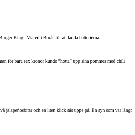
rger King i Viared i Borås för att ladda batterierna.
t man för bara sex kronor kunde ”hotta” upp sina pommes med chili
vå jalapeñosbitar och en liten klick sås uppe på. En syn som var långt