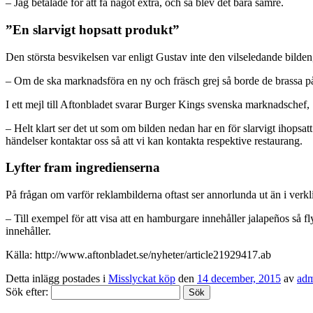
– Jag betalade för att få något extra, och så blev det bara sämre.
”En slarvigt hopsatt produkt”
Den största besvikelsen var enligt Gustav inte den vilseledande bilden
– Om de ska marknadsföra en ny och fräsch grej så borde de brassa på 
I ett mejl till Aftonbladet svarar Burger Kings svenska marknadschef, 
– Helt klart ser det ut som om bilden nedan har en för slarvigt ihopsat
händelser kontaktar oss så att vi kan kontakta respektive restaurang.
Lyfter fram ingredienserna
På frågan om varför reklambilderna oftast ser annorlunda ut än i verkli
– Till exempel för att visa att en hamburgare innehåller jalapeños så fly
innehåller.
Källa: http://www.aftonbladet.se/nyheter/article21929417.ab
Detta inlägg postades i
Misslyckat köp
den
14 december, 2015
av
ad
Sök efter: