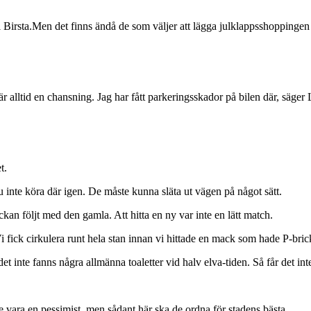
ll Birsta.Men det finns ändå de som väljer att lägga julklappsshoppingen
 är alltid en chansning. Jag har fått parkeringsskador på bilen där, säger 
t.
ju inte köra där igen. De måste kunna släta ut vägen på något sätt.
an följt med den gamla. Att hitta en ny var inte en lätt match.
Vi fick cirkulera runt hela stan innan vi hittade en mack som hade P-bric
et inte fanns några allmänna toaletter vid halv elva-tiden. Så får det int
te vara en pessimist, men sådant här ska de ordna för stadens bästa.