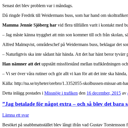
Senast det blev problem var i måndags.
Då ringde Fredrik till Weidermans buss, som har hand om skoltrafiken
Mamma Jennie Sjöberg har
vid flera tillfällen varit i kontakt med b
– Jag måste känna trygghet att min son kommer till och från skolan, s
Alfred Malmqvist, områdeschef på Weidermans buss, beklagar det som
– Naturligtvis ska inte sådant här hända. Att det har hänt beror tyvärr
Han nämner att det
uppstått missförstånd mellan trafikledningen oc
– Vi ser över våra rutiner och gör allt vi kan för att det inte ska händ
Källa: http://na.se/nyheter/orebro/1.3352055-skolbussen-missar-att-ha
Detta inlägg postades i
Missnöje i trafiken
den
16 december, 2015
av
”Jag betalade för något extra – och så blev det bara
Lämna ett svar
Besöket på snabbmatsstället blev långt ifrån vad Gustav Torstensson f