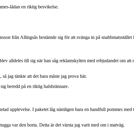
mmes-lådan en riktig besvikelse.
son från Allingsås bestämde sig för att svänga in på snabbmatsstället Bu
blev alldeles till sig när han såg reklamskylten med erbjudandet om at
så jag tänkte att det bara måste jag prova här.
 sig beredd på en riktig halsbrännare.
kartad upplevelse. I paketet låg nämligen bara en handfull pommes med t
en tugga var den borta. Detta är det värsta jag varit med om i matväg.