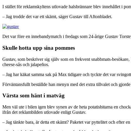
I stället för reklamskyltens utlovade halsbrännare blev innehållet i po
– Jag trodde det var ett skämt, säger Gustav till Aftonbladet.
Det var före en innebandymatch i fredags som 24-årige Gustav Torstens
Skulle hotta upp sina pommes
Gustav, som beskriver sig själv som en frekvent snabbmats-besökare, 
cheese-sås och jalapeños.
– Jag har käkat samma sak på Max tidigare och tyckte det var svingott, 
Förväntansfullt beställde han menyn med det extra tillvalet och gjorde
Värsta som hänt i matväg
Men väl ute i bilen igen blev synen av de heta potatisbitarna en choc
ifrån det reklambilden utlovade enligt Gustav.
– Jag tänkte bara, är detta ett skämt? Paketet var pyttelitet och efter 