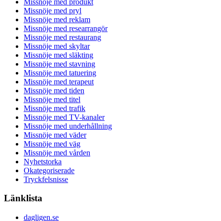
Missnöje med produkt
Missnöje med pryl
Missnöje med reklam
Missnöje med researrangör
Missnöje med restaurang
Missnöje med skyltar
Missnöje med släkting
Missnöje med stavning
Missnöje med tatuering
Missnöje med terapeut
Missnöje med tiden
Missnöje med titel
Missnöje med trafik
Missnöje med TV-kanaler
Missnöje med underhållning
Missnöje med väder
Missnöje med väg
Missnöje med vården
Nyhetstorka
Okategoriserade
Tryckfelsnisse
Länklista
dagligen.se