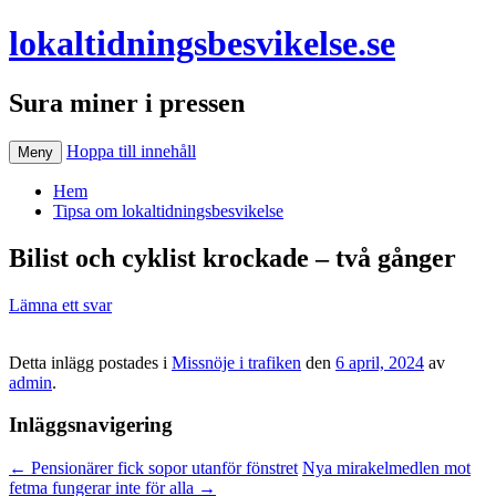
lokaltidningsbesvikelse.se
Sura miner i pressen
Hoppa till innehåll
Meny
Hem
Tipsa om lokaltidningsbesvikelse
Bilist och cyklist krockade – två gånger
Lämna ett svar
Detta inlägg postades i
Missnöje i trafiken
den
6 april, 2024
av
admin
.
Inläggsnavigering
←
Pensionärer fick sopor utanför fönstret
Nya mirakelmedlen mot
fetma fungerar inte för alla
→