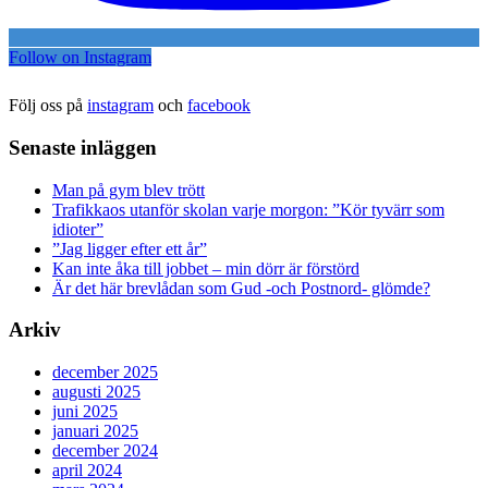
Follow on Instagram
Följ oss på
instagram
och
facebook
Senaste inläggen
Man på gym blev trött
Trafikkaos utanför skolan varje morgon: ”Kör tyvärr som
idioter”
”Jag ligger efter ett år”
Kan inte åka till jobbet – min dörr är förstörd
Är det här brevlådan som Gud -och Postnord- glömde?
Arkiv
december 2025
augusti 2025
juni 2025
januari 2025
december 2024
april 2024