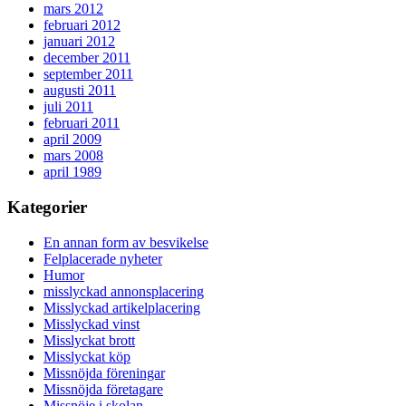
mars 2012
februari 2012
januari 2012
december 2011
september 2011
augusti 2011
juli 2011
februari 2011
april 2009
mars 2008
april 1989
Kategorier
En annan form av besvikelse
Felplacerade nyheter
Humor
misslyckad annonsplacering
Misslyckad artikelplacering
Misslyckad vinst
Misslyckat brott
Misslyckat köp
Missnöjda föreningar
Missnöjda företagare
Missnöje i skolan