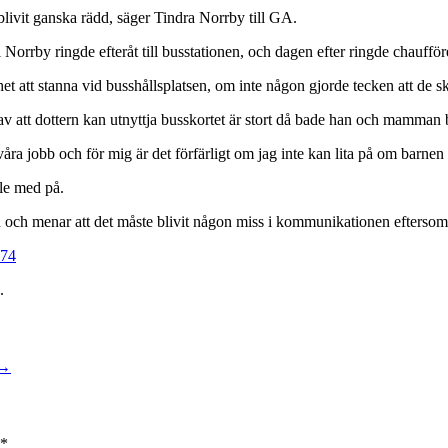
 blivit ganska rädd, säger Tindra Norrby till GA.
Norrby ringde efteråt till busstationen, och dagen efter ringde chauffö
et att stanna vid busshållsplatsen, om inte någon gjorde tecken att de s
v att dottern kan utnyttja busskortet är stort då bade han och mamman 
våra jobb och för mig är det förfärligt om jag inte kan lita på om barnen 
le med på.
 han och menar att det måste blivit någon miss i kommunikationen eftersom
574
.
→
*