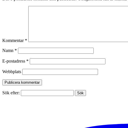
Kommentar
*
Namn
*
E-postadress
*
Webbplats
Sök efter: