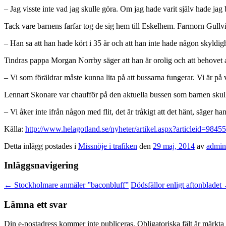
– Jag visste inte vad jag skulle göra. Om jag hade varit själv hade jag
Tack vare barnens farfar tog de sig hem till Eskelhem. Farmorn Gullvi 
– Han sa att han hade kört i 35 år och att han inte hade någon skyldigh
Tindras pappa Morgan Norrby säger att han är orolig och att behovet a
– Vi som föräldrar måste kunna lita på att bussarna fungerar. Vi är på 
Lennart Skonare var chaufför på den aktuella bussen som barnen skul
– Vi åker inte ifrån någon med flit, det är tråkigt att det hänt, säger
Källa:
http://www.helagotland.se/nyheter/artikel.aspx?articleid=9845
Detta inlägg postades i
Missnöje i trafiken
den
29 maj, 2014
av
admin
Inläggsnavigering
←
Stockholmare anmäler ”baconbluff”
Dödsfällor enligt aftonbladet
Lämna ett svar
Din e-postadress kommer inte publiceras.
Obligatoriska fält är märkta