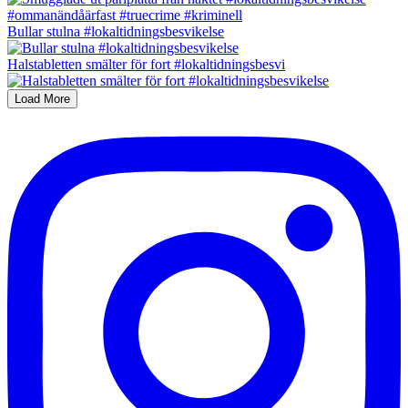
Bullar stulna #lokaltidningsbesvikelse
Halstabletten smälter för fort #lokaltidningsbesvi
Load More