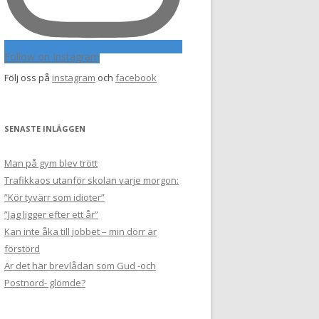
Follow on Instagram
Följ oss på
instagram
och
facebook
SENASTE INLÄGGEN
Man på gym blev trött
Trafikkaos utanför skolan varje morgon:
”Kör tyvärr som idioter”
”Jag ligger efter ett år”
Kan inte åka till jobbet – min dörr är
förstörd
Är det här brevlådan som Gud -och
Postnord- glömde?