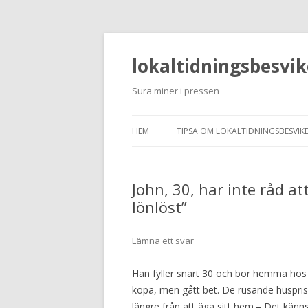
lokaltidningsbesvik
Sura miner i pressen
HEM
TIPSA OM LOKALTIDNINGSBESVIKE
John, 30, har inte råd a
lönlöst”
Lämna ett svar
Han fyller snart 30 och bor hemma hos sin
köpa, men gått bet. De rusande huspris
längre från att äga sitt hem.– Det känns