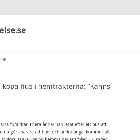
else.se
Hoppa
till
LSE
innehåll
tt köpa hus i hemtrakterna: ”Känns
a föräldrar. I flera år har han letat efter ett hus att
erna gör snarare att han, och andra unga, kommer allt
 lönlöst. Jag lär väl bo hemma när jag fyller 35, säger