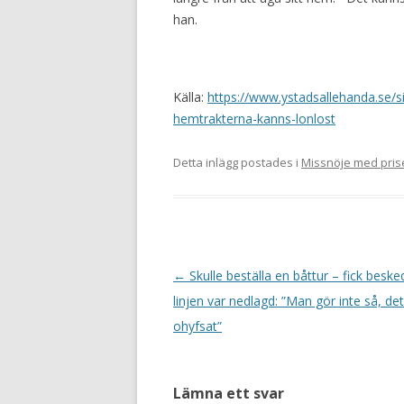
han.
Källa:
https://www.ystadsallehanda.se/s
hemtrakterna-kanns-lonlost
Detta inlägg postades i
Missnöje med pris
Inläggsnavigering
←
Skulle beställa en båttur – fick beske
linjen var nedlagd: ”Man gör inte så, det
ohyfsat”
Lämna ett svar