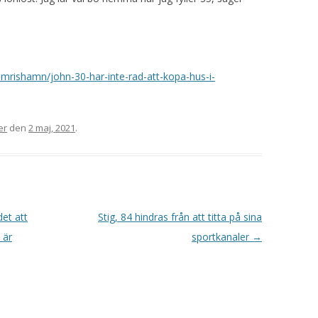
imrishamn/john-30-har-inte-rad-att-kopa-hus-i-
er
den
2 maj, 2021
.
det att
Stig, 84 hindras från att titta på sina
 är
sportkanaler
→