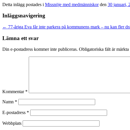
Detta inlägg postades i
Missnöje med medmänniskor
den
30 januari,
Inläggsnavigering
←
77-åriga Eva får inte parkera på kommunens mark – nu kan fler dr
Lämna ett svar
Din e-postadress kommer inte publiceras.
Obligatoriska fält är märkta
Kommentar
*
Namn
*
E-postadress
*
Webbplats