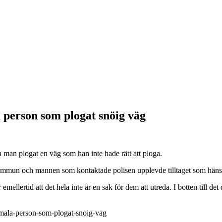
a person som plogat snöig väg
n man plogat en väg som han inte hade rätt att ploga.
ommun och mannen som kontaktade polisen upplevde tilltaget som häns
lertid att det hela inte är en sak för dem att utreda. I botten till det d
-anmala-person-som-plogat-snoig-vag