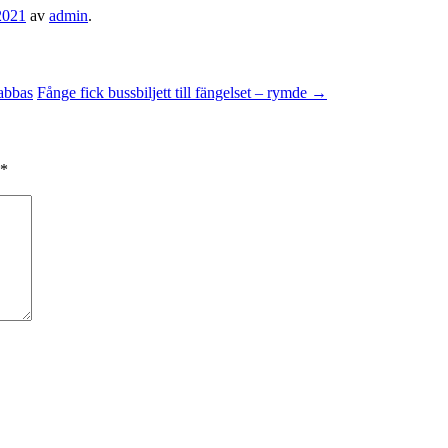
 2021
av
admin
.
abbas
Fånge fick bussbiljett till fängelset – rymde
→
*