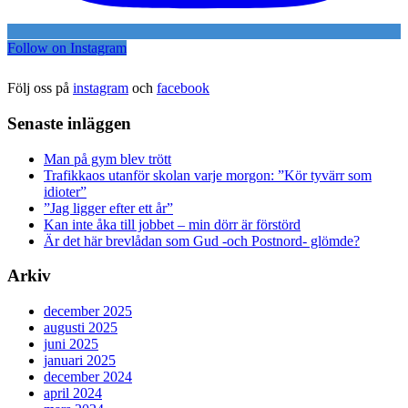
Follow on Instagram
Följ oss på
instagram
och
facebook
Senaste inläggen
Man på gym blev trött
Trafikkaos utanför skolan varje morgon: ”Kör tyvärr som
idioter”
”Jag ligger efter ett år”
Kan inte åka till jobbet – min dörr är förstörd
Är det här brevlådan som Gud -och Postnord- glömde?
Arkiv
december 2025
augusti 2025
juni 2025
januari 2025
december 2024
april 2024