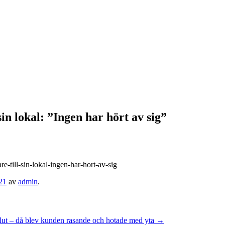
sin lokal: ”Ingen har hört av sig”
re-till-sin-lokal-ingen-har-hort-av-sig
21
av
admin
.
lut – då blev kunden rasande och hotade med yta
→