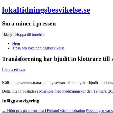
lokaltidningsbesvikelse.se
Sura miner i pressen
Hoppa till innehåll
Meny
Hem
Tipsa om lokaltidningsbesvikelse
Tranåsförening har bjudit in klottrare till 
Lämna ett svar
Källa: https://www.tranastidning.se/tranasforening-har-bjudit-in-klottra
Detta inlägg postades i
Missnöje med medmänniskor
den
19 mars, 20
Inläggsnavigering
←
Högt pris på coronatest i Finland väcker irritation
Pizzadegen var s