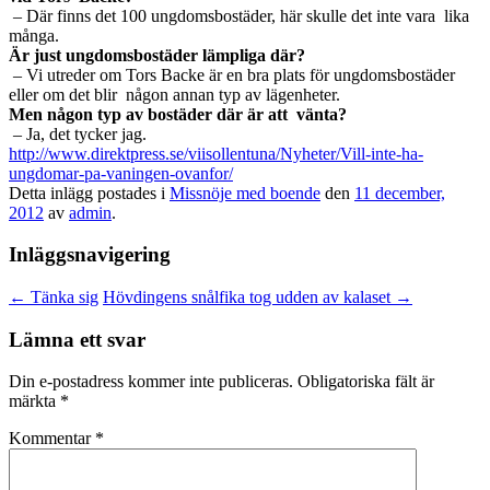
– Där finns det 100 ungdomsbostäder, här skulle det inte vara lika
många.
Är just ungdomsbostäder lämpliga där?
– Vi utreder om Tors Backe är en bra plats för ungdomsbostäder
eller om det blir någon annan typ av lägenheter.
Men någon typ av bostäder där är att vänta?
– Ja, det tycker jag.
http://www.direktpress.se/viisollentuna/Nyheter/Vill-inte-ha-
ungdomar-pa-vaningen-ovanfor/
Detta inlägg postades i
Missnöje med boende
den
11 december,
2012
av
admin
.
Inläggsnavigering
←
Tänka sig
Hövdingens snålfika tog udden av kalaset
→
Lämna ett svar
Din e-postadress kommer inte publiceras.
Obligatoriska fält är
märkta
*
Kommentar
*