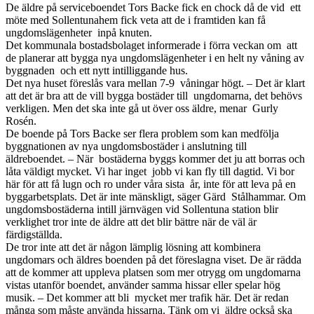
De äldre på serviceboendet Tors Backe fick en chock då de vid ett
möte med Sollentunahem fick veta att de i framtiden kan få
ungdomslägenheter inpå knuten.
Det kommunala bostadsbolaget informerade i förra veckan om att
de planerar att bygga nya ungdomslägenheter i en helt ny våning av
byggnaden och ett nytt intilliggande hus.
Det nya huset föreslås vara mellan 7-9 våningar högt. – Det är klart
att det är bra att de vill bygga bostäder till ungdomarna, det behövs
verkligen. Men det ska inte gå ut över oss äldre, menar Gurly
Rosén.
De boende på Tors Backe ser flera problem som kan medfölja
byggnationen av nya ungdomsbostäder i anslutning till
äldreboendet. – När bostäderna byggs kommer det ju att borras och
låta väldigt mycket. Vi har inget jobb vi kan fly till dagtid. Vi bor
här för att få lugn och ro under våra sista år, inte för att leva på en
byggarbetsplats. Det är inte mänskligt, säger Gärd Stålhammar. Om
ungdomsbostäderna intill järnvägen vid Sollentuna station blir
verklighet tror inte de äldre att det blir bättre när de väl är
färdigställda.
De tror inte att det är någon lämplig lösning att kombinera
ungdomars och äldres boenden på det föreslagna viset. De är rädda
att de kommer att uppleva platsen som mer otrygg om ungdomarna
vistas utanför boendet, använder samma hissar eller spelar hög
musik. – Det kommer att bli mycket mer trafik här. Det är redan
många som måste använda hissarna. Tänk om vi äldre också ska