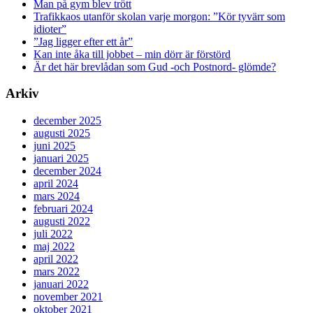
Man på gym blev trött
Trafikkaos utanför skolan varje morgon: ”Kör tyvärr som
idioter”
”Jag ligger efter ett år”
Kan inte åka till jobbet – min dörr är förstörd
Är det här brevlådan som Gud -och Postnord- glömde?
Arkiv
december 2025
augusti 2025
juni 2025
januari 2025
december 2024
april 2024
mars 2024
februari 2024
augusti 2022
juli 2022
maj 2022
april 2022
mars 2022
januari 2022
november 2021
oktober 2021