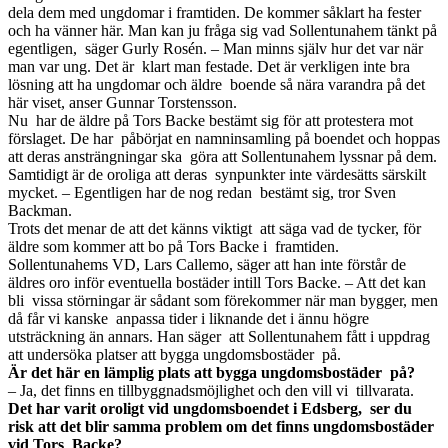
dela dem med ungdomar i framtiden. De kommer såklart ha fester
och ha vänner här. Man kan ju fråga sig vad Sollentunahem tänkt på
egentligen, säger Gurly Rosén. – Man minns själv hur det var när
man var ung. Det är klart man festade. Det är verkligen inte bra
lösning att ha ungdomar och äldre boende så nära varandra på det
här viset, anser Gunnar Torstensson.
Nu har de äldre på Tors Backe bestämt sig för att protestera mot
förslaget. De har påbörjat en namninsamling på boendet och hoppas
att deras ansträngningar ska göra att Sollentunahem lyssnar på dem.
Samtidigt är de oroliga att deras synpunkter inte värdesätts särskilt
mycket. – Egentligen har de nog redan bestämt sig, tror Sven
Backman.
Trots det menar de att det känns viktigt att säga vad de tycker, för
äldre som kommer att bo på Tors Backe i framtiden.
Sollentunahems VD, Lars Callemo, säger att han inte förstår de
äldres oro inför eventuella bostäder intill Tors Backe. – Att det kan
bli vissa störningar är sådant som förekommer när man bygger, men
då får vi kanske anpassa tider i liknande det i ännu högre
utsträckning än annars. Han säger att Sollentunahem fått i uppdrag
att undersöka platser att bygga ungdomsbostäder på.
Är det här en lämplig plats att bygga ungdomsbostäder på?
– Ja, det finns en tillbyggnadsmöjlighet och den vill vi tillvarata.
Det har varit oroligt vid ungdomsboendet i Edsberg, ser du
risk att det blir samma problem om det finns ungdomsbostäder
vid Tors Backe?