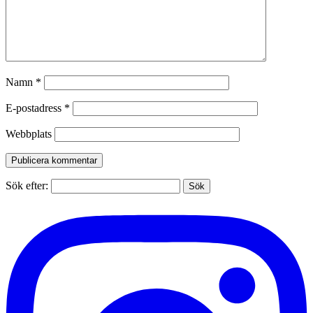
Namn
*
E-postadress
*
Webbplats
Sök efter: