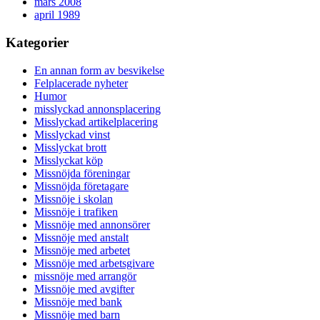
mars 2008
april 1989
Kategorier
En annan form av besvikelse
Felplacerade nyheter
Humor
misslyckad annonsplacering
Misslyckad artikelplacering
Misslyckad vinst
Misslyckat brott
Misslyckat köp
Missnöjda föreningar
Missnöjda företagare
Missnöje i skolan
Missnöje i trafiken
Missnöje med annonsörer
Missnöje med anstalt
Missnöje med arbetet
Missnöje med arbetsgivare
missnöje med arrangör
Missnöje med avgifter
Missnöje med bank
Missnöje med barn