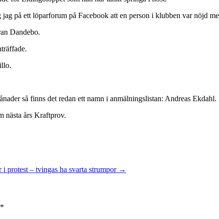
åg jag på ett löparforum på Facebook att en person i klubben var nöjd med
Göran Dandebo.
träffade.
illo.
ånader så finns det redan ett namn i anmälningslistan: Andreas Ekdahl.
m nästa års Kraftprov.
 i protest – tvingas ha svarta strumpor
→
*