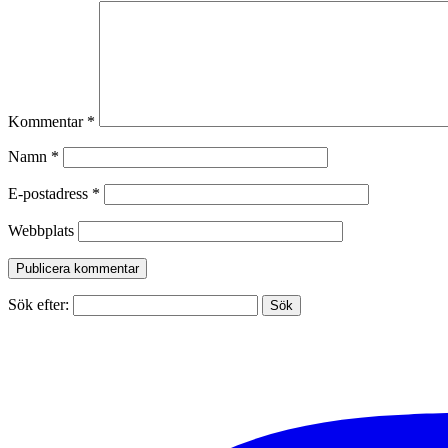
Kommentar
*
Namn
*
E-postadress
*
Webbplats
Sök efter: