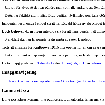
– Jag tog för givet att det var på lördagen som alla andra lopp. Sen s
– Detta har faktiskt aldrig hänt förut, berättar tävlingsledaren Lars-
Incidenten resulterade i en del skratt när Ekdahl hörde av sig om det in
Dock behöver 41-åringen
inte oroa sig för att hans pengar gått till sp
– Självklart ska han få springa gratis nästa år, säger Dandebo.
Trots att anmälan för Kraftprovet 2016 inte öppnar förrän om några m
– Det är nog bäst att jag ringer innan nästa gång, säger Ekdahl själv o
Detta inlägg postades i
Nyhetstorka
den
10 augusti, 2015
av
admin
.
Inläggsnavigering
←
Classic Car-besökare bajsade i Sven Olofs trädgård
Busschaufförer
Lämna ett svar
Din e-postadress kommer inte publiceras.
Obligatoriska fält är märkta