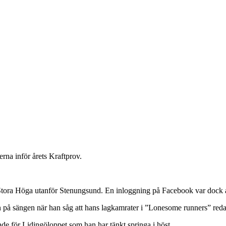
rna inför årets Kraftprov.
ora Höga utanför Stenungsund. En inloggning på Facebook var dock allt 
gen på sängen när han såg att hans lagkamrater i ”Lonesome runners” red
de för Lidingöloppet som han har tänkt springa i höst.