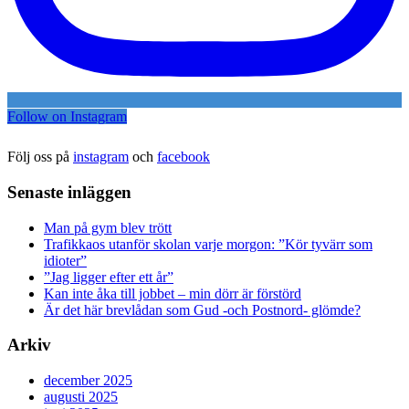
Follow on Instagram
Följ oss på
instagram
och
facebook
Senaste inläggen
Man på gym blev trött
Trafikkaos utanför skolan varje morgon: ”Kör tyvärr som
idioter”
”Jag ligger efter ett år”
Kan inte åka till jobbet – min dörr är förstörd
Är det här brevlådan som Gud -och Postnord- glömde?
Arkiv
december 2025
augusti 2025