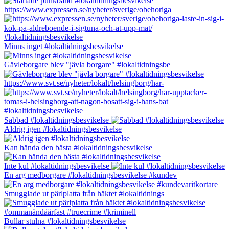
https://www.expressen.se/nyheter/sverige/obehoriga
Minns inget #lokaltidningsbesvikelse
Gävleborgare blev "jävla borgare" #lokaltidningsbe
https://www.svt.se/nyheter/lokalt/helsingborg/har-
Sabbad #lokaltidningsbesvikelse
Aldrig igen #lokaltidningsbesvikelse
Kan hända den bästa #lokaltidningsbesvikelse
Inte kul #lokaltidningsbesvikelse
En arg medborgare #lokaltidningsbesvikelse #kundev
Smugglade ut pärlplatta från häktet #lokaltidnings
Bullar stulna #lokaltidningsbesvikelse