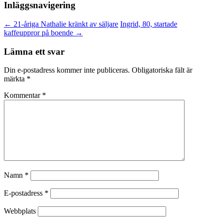
Inläggsnavigering
←
21-åriga Nathalie kränkt av säljare
Ingrid, 80, startade
kaffeuppror på boende
→
Lämna ett svar
Din e-postadress kommer inte publiceras.
Obligatoriska fält är
märkta
*
Kommentar
*
Namn
*
E-postadress
*
Webbplats