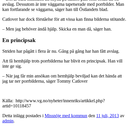
avslag. Dessutom är inte väggarna tapetserade med porrbilder. Man
kan fortfarande se väggarna, säger han till Östlandets blad.
Catlover har dock förståelse för att vissa kan finna bilderna stötande.
– Men jag behöver ändå hjälp. Skicka en man då, säger han.
En principsak
Striden har pågått i flera år nu. Gång på gång har han fått avslag.
Att få hemhjälp trots porrbilderna har blivit en principsak. Han vill
inte ge sig.
– När jag får min ansökan om hemhjälp beviljad kan det hända att
jag tar ner porrbilderna, säger Tommy Catlover
Källa: http://www.vg.no/nyheter/innenriks/artikkel.php?
artid=10118457
Detta inlägg postades i
Missnöje med kommun
den
11 juli, 2013
av
admin
.