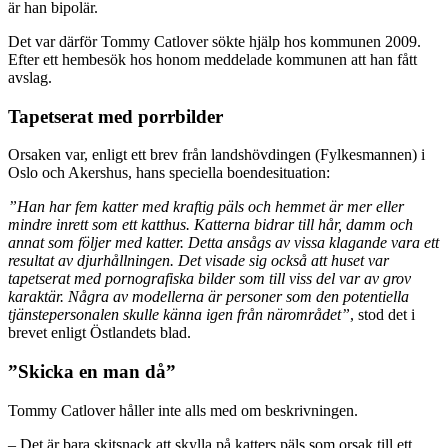
är han bipolär.
Det var därför Tommy Catlover sökte hjälp hos kommunen 2009.
Efter ett hembesök hos honom meddelade kommunen att han fått
avslag.
Tapetserat med porrbilder
Orsaken var, enligt ett brev från landshövdingen (Fylkesmannen) i
Oslo och Akershus, hans speciella boendesituation:
”Han har fem katter med kraftig päls och hemmet är mer eller
mindre inrett som ett katthus. Katterna bidrar till hår, damm och
annat som följer med katter. Detta ansågs av vissa klagande vara ett
resultat av djurhållningen. Det visade sig också att huset var
tapetserat med pornografiska bilder som till viss del var av grov
karaktär. Några av modellerna är personer som den potentiella
tjänstepersonalen skulle känna igen från närområdet”
, stod det i
brevet enligt Östlandets blad.
”Skicka en man då”
Tommy Catlover håller inte alls med om beskrivningen.
– Det är bara skitsnack att skylla på katters päls som orsak till ett