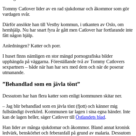
Tommy Catlover lider av en rad sjukdomar och åkommor som gör
vardagen svår.
Därför ansökte han till Vestby kommun, i utkanten av Oslo, om
hemhjälp. Nu har snart fyra år gått men Catlover har fortfarande inte
fått någon hjälp.
Anledningen? Katter och porr.
I huset finns nämligen en stor mängd pornografiska bilder
upphängda på väggarna. Föreställande två av Tommy Catlovers
sexpartners – både när han har sex med dem och när de poserar
utmanande.
”Behandlad som en jävla tönt”
Dessutom har han flera katter som enligt kommunen skitar ner.
– Jag blir behandlad som en jävla tönt (fjott) och känner mig
fullständigt överkörd. Kommunen tar lagen i sina egna händer. Inte
kan de lagen heller, säger Catlover till
Östlandets blad
.
Han lider av många sjukdomar och åkommor. Bland annat kronisk
ledvärk, benskörhet och feberanfall på grund av malaria. Dessutom