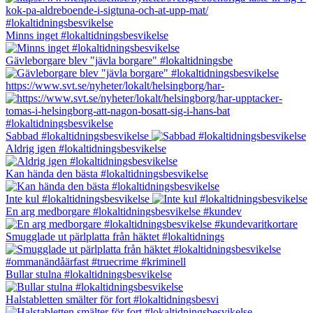
Minns inget #lokaltidningsbesvikelse
Gävleborgare blev "jävla borgare" #lokaltidningsbe
https://www.svt.se/nyheter/lokalt/helsingborg/har-
Sabbad #lokaltidningsbesvikelse
Aldrig igen #lokaltidningsbesvikelse
Kan hända den bästa #lokaltidningsbesvikelse
Inte kul #lokaltidningsbesvikelse
En arg medborgare #lokaltidningsbesvikelse #kundev
Smugglade ut pärlplatta från häktet #lokaltidnings
Bullar stulna #lokaltidningsbesvikelse
Halstabletten smälter för fort #lokaltidningsbesvi