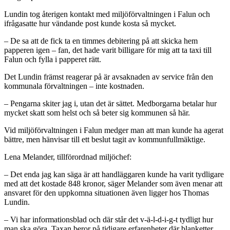
Lundin tog återigen kontakt med miljöförvaltningen i Falun och
ifrågasatte hur vändande post kunde kosta så mycket.
– De sa att de fick ta en timmes debitering på att skicka hem
papperen igen – fan, det hade varit billigare för mig att ta taxi till
Falun och fylla i papperet rätt.
Det Lundin främst reagerar på är avsaknaden av service från den
kommunala förvaltningen – inte kostnaden.
– Pengarna skiter jag i, utan det är sättet. Medborgarna betalar hur
mycket skatt som helst och så beter sig kommunen så här.
Vid miljöförvaltningen i Falun medger man att man kunde ha agerat
bättre, men hänvisar till ett beslut tagit av kommunfullmäktige.
Lena Melander, tillförordnad miljöchef:
– Det enda jag kan säga är att handläggaren kunde ha varit tydligare
med att det kostade 848 kronor, säger Melander som även menar att
ansvaret för den uppkomna situationen även ligger hos Thomas
Lundin.
– Vi har informationsblad och där står det v-ä-l-d-i-g-t tydligt hur
man ska göra. Taxan beror på tidigare erfarenheter där blanketter