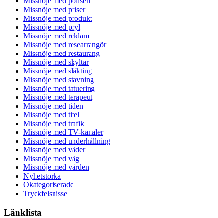
Missnöje med polisen
Missnöje med priser
Missnöje med produkt
Missnöje med pryl
Missnöje med reklam
Missnöje med researrangör
Missnöje med restaurang
Missnöje med skyltar
Missnöje med släkting
Missnöje med stavning
Missnöje med tatuering
Missnöje med terapeut
Missnöje med tiden
Missnöje med titel
Missnöje med trafik
Missnöje med TV-kanaler
Missnöje med underhållning
Missnöje med väder
Missnöje med väg
Missnöje med vården
Nyhetstorka
Okategoriserade
Tryckfelsnisse
Länklista