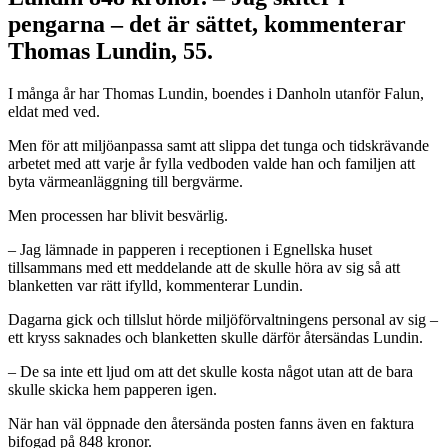
pengarna – det är sättet, kommenterar
Thomas Lundin, 55.
I många år har Thomas Lundin, boendes i Danholn utanför Falun,
eldat med ved.
Men för att miljöanpassa samt att slippa det tunga och tidskrävande
arbetet med att varje år fylla vedboden valde han och familjen att
byta värmeanläggning till bergvärme.
Men processen har blivit besvärlig.
– Jag lämnade in papperen i receptionen i Egnellska huset
tillsammans med ett meddelande att de skulle höra av sig så att
blanketten var rätt ifylld, kommenterar Lundin.
Dagarna gick och tillslut hörde miljöförvaltningens personal av sig –
ett kryss saknades och blanketten skulle därför återsändas Lundin.
– De sa inte ett ljud om att det skulle kosta något utan att de bara
skulle skicka hem papperen igen.
När han väl öppnade den återsända posten fanns även en faktura
bifogad på 848 kronor.