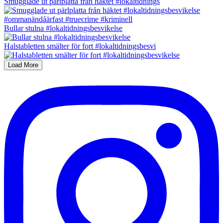
Smugglade ut pärlplatta från häktet #lokaltidnings
Bullar stulna #lokaltidningsbesvikelse
Halstabletten smälter för fort #lokaltidningsbesvi
Load More