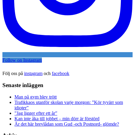
Follow on Instagram
Följ oss på
instagram
och
facebook
Senaste inläggen
Man på gym blev trött
Trafikkaos utanför skolan varje morgon: ”Kör tyvärr som
idioter”
”Jag ligger efter ett år”
Kan inte åka till jobbet – min dörr är förstörd
Är det här brevlådan som Gud -och Postnord- glömde?