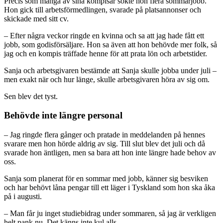
Precis som många av sina kompisar sökte hon flera sommarjobb.
Hon gick till arbetsförmedlingen, svarade på platsannonser och
skickade med sitt cv.
– Efter några veckor ringde en kvinna och sa att jag hade fått ett
jobb, som godisförsäljare. Hon sa även att hon behövde mer folk, så
jag och en kompis träffade henne för att prata lön och arbetstider.
Sanja och arbetsgivaren bestämde att Sanja skulle jobba under juli –
men exakt när och hur länge, skulle arbetsgivaren höra av sig om.
Sen blev det tyst.
Behövde inte längre personal
– Jag ringde flera gånger och pratade in meddelanden på hennes
svarare men hon hörde aldrig av sig. Till slut blev det juli och då
svarade hon äntligen, men sa bara att hon inte längre hade behov av
oss.
Sanja som planerat för en sommar med jobb, känner sig besviken
och har behövt låna pengar till ett läger i Tyskland som hon ska åka
på i augusti.
– Man får ju inget studiebidrag under sommaren, så jag är verkligen
helt pank nu. Det känns inte kul alls.