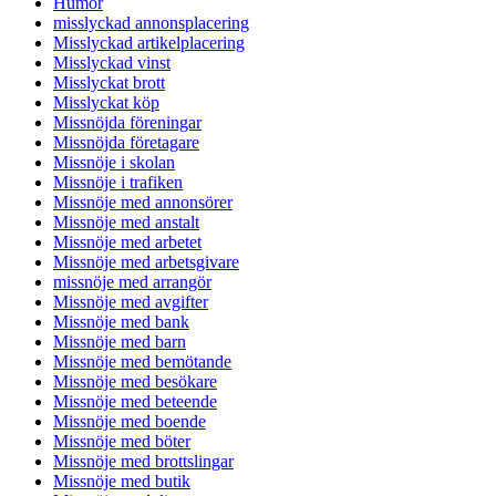
Humor
misslyckad annonsplacering
Misslyckad artikelplacering
Misslyckad vinst
Misslyckat brott
Misslyckat köp
Missnöjda föreningar
Missnöjda företagare
Missnöje i skolan
Missnöje i trafiken
Missnöje med annonsörer
Missnöje med anstalt
Missnöje med arbetet
Missnöje med arbetsgivare
missnöje med arrangör
Missnöje med avgifter
Missnöje med bank
Missnöje med barn
Missnöje med bemötande
Missnöje med besökare
Missnöje med beteende
Missnöje med boende
Missnöje med böter
Missnöje med brottslingar
Missnöje med butik