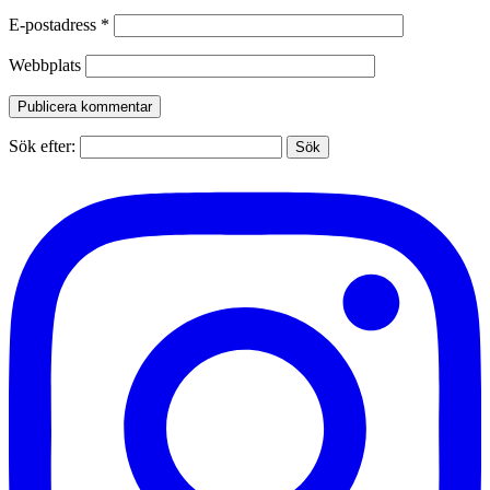
E-postadress
*
Webbplats
Sök efter: