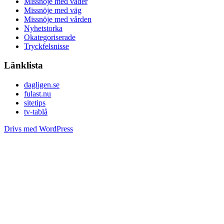
Missnöje med väder
Missnöje med väg
Missnöje med vården
Nyhetstorka
Okategoriserade
Tryckfelsnisse
Länklista
dagligen.se
fulast.nu
sitetips
tv-tablå
Drivs med WordPress