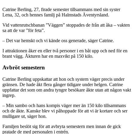
Catrine Berling, 27, firade sem­ester tillsammans med sin syster
Lena, 32, och hennes familj på Halmstads Äventyrsland.
Vid vattenrutschbanan ”Väggen” stoppades de från att åka – vakten
sa att de var ”för feta”.
– Det var hemskt och vi kände oss generade, säger Catrine.
I attraktionen åker en eller två personer i en båt upp och ned för en
brant vägg. Åkturen har en maxvikt på 150 kilo.
Avbröt semestern
Catrine Berling uppskattar att hon och systern väger precis under
gränsen. De hade åkt flera gånger tidigare under helgen. Catrine
uppfattar det som om andra tyngre besökare åkte utan att någon vakt
ingrep.
– Min sambo och hans kompis väger mer än 150 kilo tillsammans
och de åkte. Kanske blev vi påhoppade för att vi är kortare och ser
mulligare ut, säger hon.
Familjen beslöt sig för att avbryta semestern men innan de gick
pratade de med personalen i entrén.