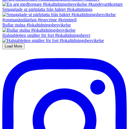
Smugglade ut pärlplatta från häktet #lokaltidnings
Bullar stulna #lokaltidningsbesvikelse
Halstabletten smälter för fort #lokaltidningsbesvi
Load More