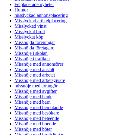
Felplacerade nyheter
Humor
misslyckad annonsplacering
Misslyckad artikelplacering
Misslyckad vinst
Misslyckat brott
Misslyckat köp
Missnöjda föreningar
Missnöjda företagare
Missnöje i skolan
Missnöje i trafiken
Missnöje med annonsörer
Missnöje med anstalt
Missnöje med arbetet
Missnöje med arbetsgivare
missnöje med arrangör
Missnöje med avgifter
Missnöje med bank
Missnöje med barn
Missnöje med bemötande
Missnöje med besökare
Missnöje med beteende
Missnöje med boende
Missnöje med böter
Missnöje med brottslingar