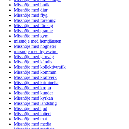
Missnöje med butik
Missnöje med djur
Missnöje med flyg
Missnöje med förening
Missnöje med företag
Missnöje med granne
Missnöje med gym
missnöje med hemtjänsten
Missnöje med högheter
missnöje med hyresvärd
Missnöje med järnväg
Missnöje med kändis
Missnöje med kollektivtrafik
Missnöje med kommun
Missnöje med kraftverk
Missnöje med kriminella
Missnöje med kropp
Missnöje med kunder
Missnöje med kyrkan
Missnöje med landsting
Missnöje med ljud
Missnöje med lotteri
Missnöje med mat
Missnöje med media