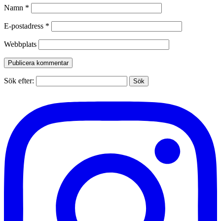
Namn
*
E-postadress
*
Webbplats
Sök efter: