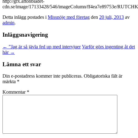
http://gfx.aftonbladet-
cdn.se/image/17133428/546/imageColumn/ff4ea7e89753e/RUTC
Detta inlägg postades i
Missnöje med företag
den
20 juli, 2013
av
admin
.
Inläggsnavigering
←
”Jag är så jävla fed up med intervjuer
Varför görs ingenting åt det
här
→
Lämna ett svar
Din e-postadress kommer inte publiceras.
Obligatoriska fält är
märkta
*
Kommentar
*