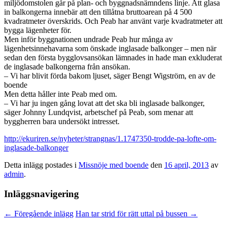
miljödomstolen går på plan- och byggnadsnämndens linje. Att glasa
in balkongerna innebär att den tillåtna bruttoarean på 4 500
kvadratmeter överskrids. Och Peab har använt varje kvadratmeter att
bygga lägenheter för.
Men inför byggnationen undrade Peab hur många av
lägenhetsinnehavarna som önskade inglasade balkonger – men när
sedan den första bygglovsansökan lämnades in hade man exkluderat
de inglasade balkongerna från ansökan.
– Vi har blivit förda bakom ljuset, säger Bengt Wigström, en av de
boende
Men detta håller inte Peab med om.
– Vi har ju ingen gång lovat att det ska bli inglasade balkonger,
säger Johnny Lundqvist, arbetschef på Peab, som menar att
byggherren bara undersökt intresset.
http://ekuriren.se/nyheter/strangnas/1.1747350-trodde-pa-lofte-om-
inglasade-balkonger
Detta inlägg postades i
Missnöje med boende
den
16 april, 2013
av
admin
.
Inläggsnavigering
←
Föregående inlägg
Han tar strid för rätt uttal på bussen
→