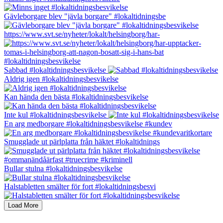
Gävleborgare blev "jävla borgare" #lokaltidningsbe
https://www.svt.se/nyheter/lokalt/helsingborg/har-
Sabbad #lokaltidningsbesvikelse
Aldrig igen #lokaltidningsbesvikelse
Kan hända den bästa #lokaltidningsbesvikelse
Inte kul #lokaltidningsbesvikelse
En arg medborgare #lokaltidningsbesvikelse #kundev
Smugglade ut pärlplatta från häktet #lokaltidnings
Bullar stulna #lokaltidningsbesvikelse
Halstabletten smälter för fort #lokaltidningsbesvi
Load More