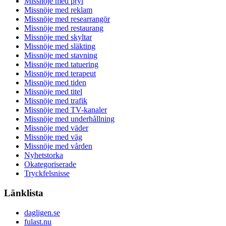
Missnöje med pryl
Missnöje med reklam
Missnöje med researrangör
Missnöje med restaurang
Missnöje med skyltar
Missnöje med släkting
Missnöje med stavning
Missnöje med tatuering
Missnöje med terapeut
Missnöje med tiden
Missnöje med titel
Missnöje med trafik
Missnöje med TV-kanaler
Missnöje med underhållning
Missnöje med väder
Missnöje med väg
Missnöje med vården
Nyhetstorka
Okategoriserade
Tryckfelsnisse
Länklista
dagligen.se
fulast.nu