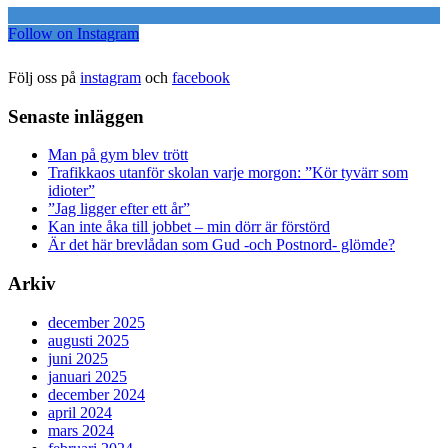
Follow on Instagram
Följ oss på
instagram
och
facebook
Senaste inläggen
Man på gym blev trött
Trafikkaos utanför skolan varje morgon: ”Kör tyvärr som
idioter”
”Jag ligger efter ett år”
Kan inte åka till jobbet – min dörr är förstörd
Är det här brevlådan som Gud -och Postnord- glömde?
Arkiv
december 2025
augusti 2025
juni 2025
januari 2025
december 2024
april 2024
mars 2024